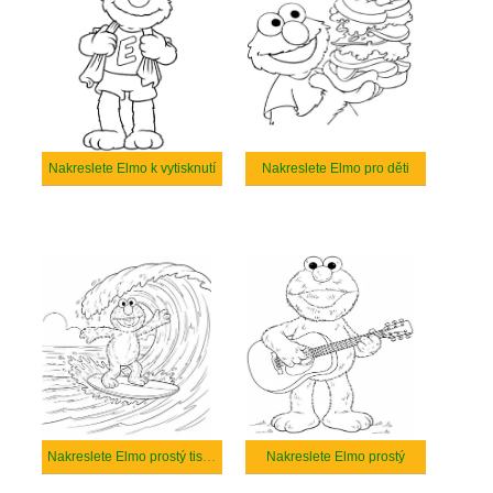
Nakreslete Elmo k vytisknutí
Nakreslete Elmo pro děti
Nakreslete Elmo prostý tisknutelné
Nakreslete Elmo prostý