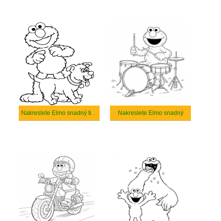
Nakreslete Elmo snadný tisknutelné
Nakreslete Elmo snadný