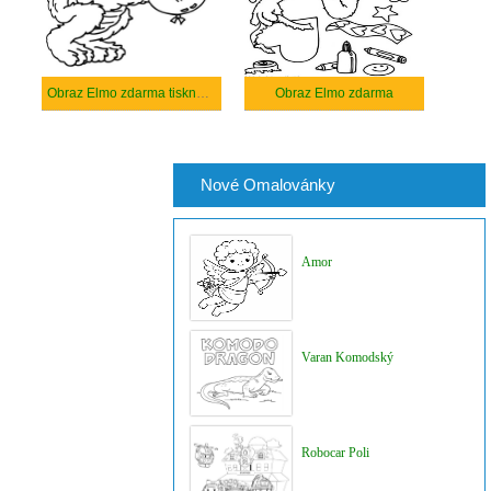
Obraz Elmo zdarma tisknutelné
Obraz Elmo zdarma
Nové Omalovánky
Amor
Varan Komodský
Robocar Poli