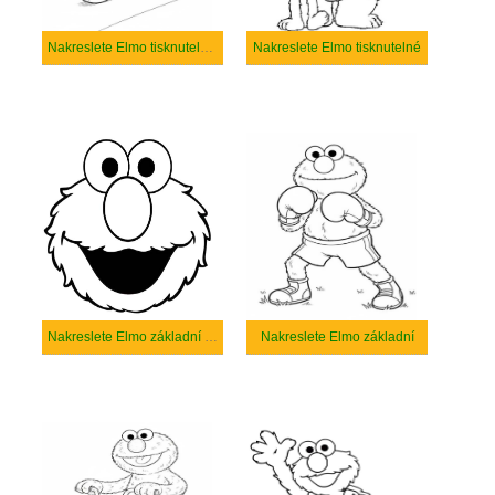
Nakreslete Elmo tisknutelné pro děti
Nakreslete Elmo tisknutelné
Nakreslete Elmo základní tisknutelné
Nakreslete Elmo základní