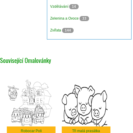
Vzdělávání
14
Zelenina a Ovoce
33
Zvířata
144
Související Omalovánky
Robocar Poli
Tři malá prasátka