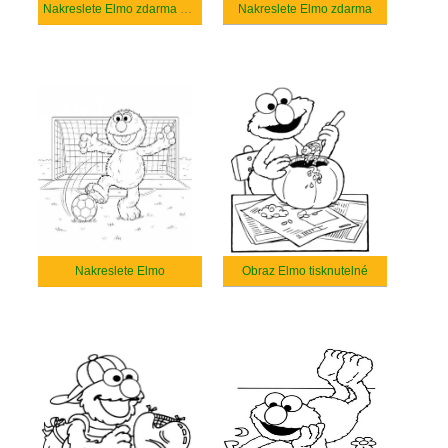
Nakreslete Elmo zdarma základní
Nakreslete Elmo zdarma
Nakreslete Elmo
Obraz Elmo tisknutelné