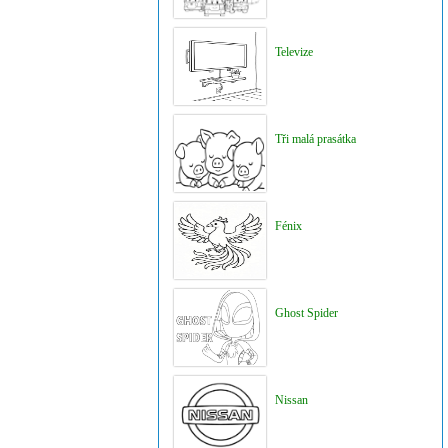
Televize
Tři malá prasátka
Fénix
Ghost Spider
Nissan