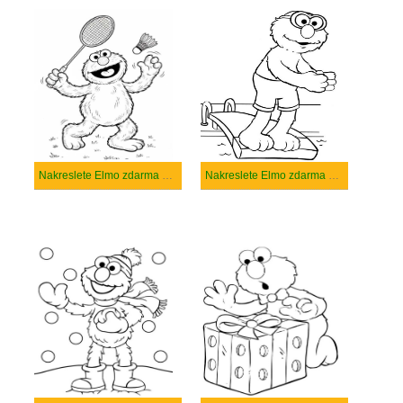
Nakreslete Elmo zdarma snadný
Nakreslete Elmo zdarma základní tisknutelné