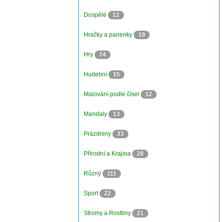
Dospělé
12
Hračky a panenky
19
Hry
74
Hudební
15
Malování podle čísel
12
Mandaly
13
Prázdniny
33
Přírodní a Krajina
28
Různý
111
Sport
22
Stromy a Rostliny
21