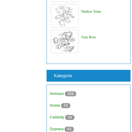
Shadow Sonic
Amy Rose
Kategorie
Animace
226
Anime
33
Celebrity
16
Doprava
43