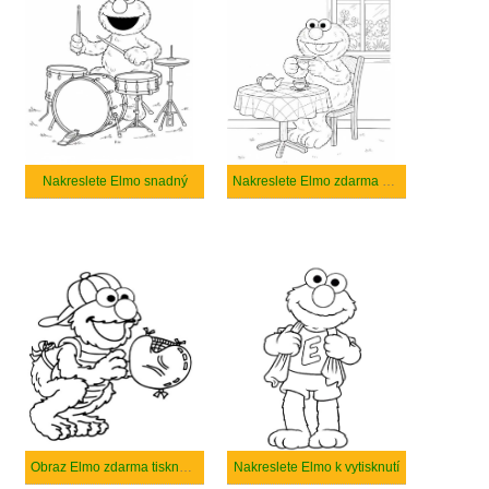
Nakreslete Elmo snadný
Nakreslete Elmo zdarma snadný tisknutelné
Obraz Elmo zdarma tisknutelné
Nakreslete Elmo k vytisknutí