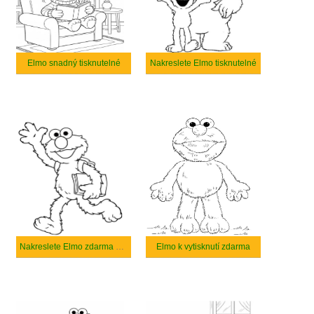
Elmo snadný tisknutelné
Nakreslete Elmo tisknutelné
Nakreslete Elmo zdarma prostý tisknutelné
Elmo k vytisknutí zdarma