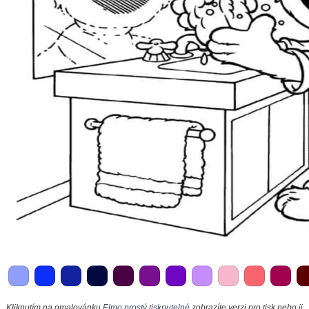
Kliknutím na omalovánku
Elmo prostý tisknutelné
zobrazíte verzi pro tisk nebo ji