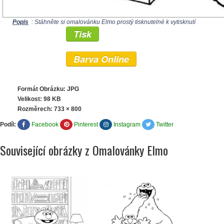
Popis
: Stáhněte si omalovánku Elmo prostý tisknutelné k vytisknutí
Tisk
Barva Online
Formát Obrázku: JPG
Velikost: 98 KB
Rozměrech:
733 × 800
Podíl:
Facebook
Pinterest
Instagram
Twitter
Související obrázky z Omalovánky Elmo