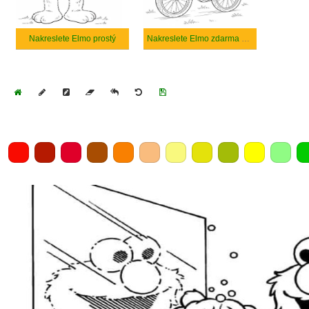
Nakreslete Elmo prostý
Nakreslete Elmo zdarma pro děti
Home
Draw
Pencil
Eraser
Undo
Clear
Save