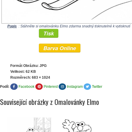
Popis
: Stáhněte si omalovánku Elmo zdarma snadný tisknutelné k vytisknutí
Tisk
Barva Online
Formát Obrázku: JPG
Velikost: 62 KB
Rozměrech:
683 × 1024
Podíl:
Facebook
Pinterest
Instagram
Twitter
Související obrázky z Omalovánky Elmo