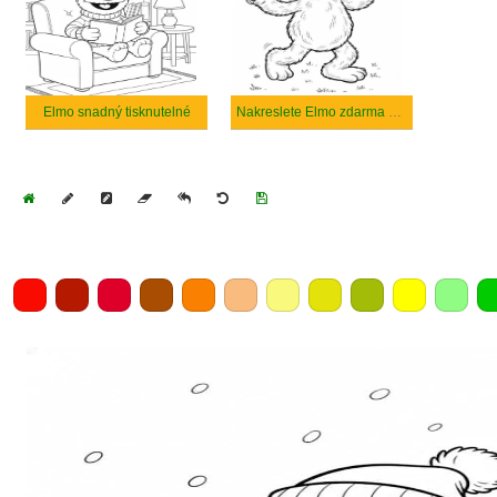
Elmo snadný tisknutelné
Nakreslete Elmo zdarma snadný
Home
Draw
Pencil
Eraser
Undo
Clear
Save