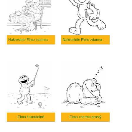
Nakreslete Elmo zdarma snadný tisknutelné
Nakreslete Elmo zdarma prostý tisknutelné
Elmo tisknutelné
Elmo zdarma prostý