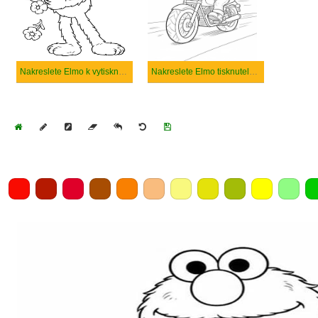
Nakreslete Elmo k vytisknutí zdarma
Nakreslete Elmo tisknutelné pro děti
Home
Draw
Pencil
Eraser
Undo
Clear
Save