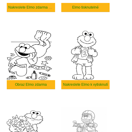
Nakreslete Elmo zdarma prostý
Elmo tisknutelné
Obraz Elmo zdarma
Nakreslete Elmo k vytisknutí