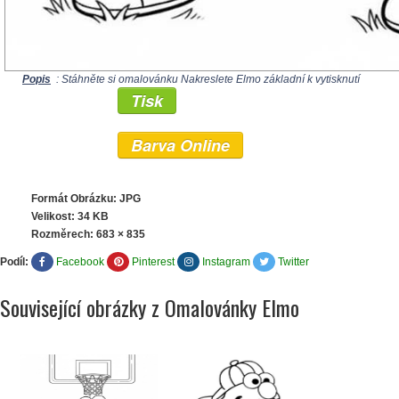
Popis
: Stáhněte si omalovánku Nakreslete Elmo základní k vytisknutí
Tisk
Barva Online
Formát Obrázku: JPG
Velikost: 34 KB
Rozměrech:
683 × 835
Podíl:
Facebook
Pinterest
Instagram
Twitter
Související obrázky z Omalovánky Elmo