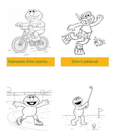
Nakreslete Elmo zdarma pro děti
Elmo k vytisknutí