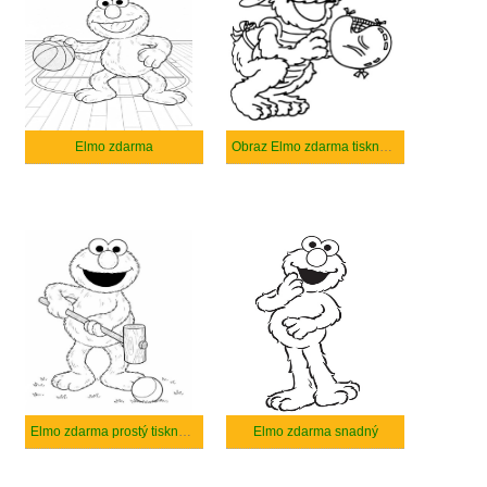
Elmo zdarma
Obraz Elmo zdarma tisknutelné
Elmo zdarma prostý tisknutelné
Elmo zdarma snadný