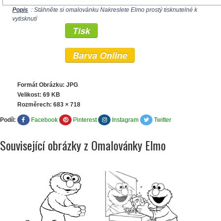
Popis
: Stáhněte si omalovánku Nakreslete Elmo prostý tisknutelné k
vytisknutí
Tisk
Barva Online
Formát Obrázku: JPG
Velikost: 69 KB
Rozměrech:
683 × 718
Podíl:
Facebook
Pinterest
Instagram
Twitter
Související obrázky z Omalovánky Elmo