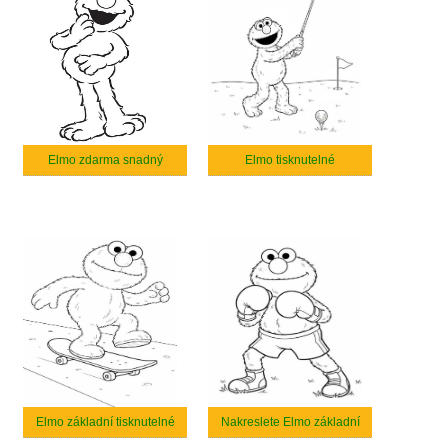
Elmo zdarma snadný
Elmo tisknutelné
Elmo základní tisknutelné
Nakreslete Elmo základní