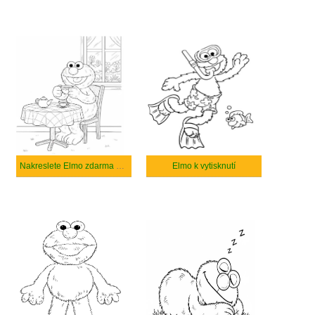
Nakreslete Elmo zdarma snadný tisknutelné
Elmo k vytisknutí