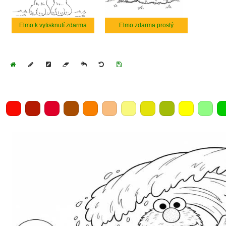
Elmo k vytisknutí zdarma
Elmo zdarma prostý
Home
Draw
Pencil
Eraser
Undo
Clear
Save