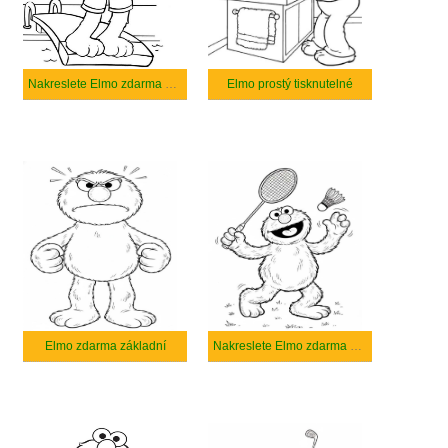
Nakreslete Elmo zdarma základní tisknutelné
Elmo prostý tisknutelné
Elmo zdarma základní
Nakreslete Elmo zdarma snadný