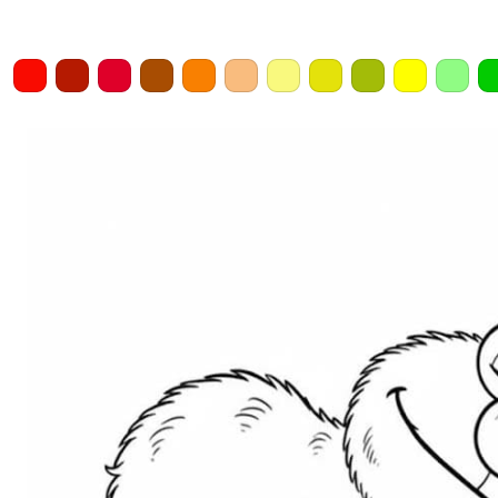
Home
Draw
Pencil
Eraser
Undo
Clear
Save