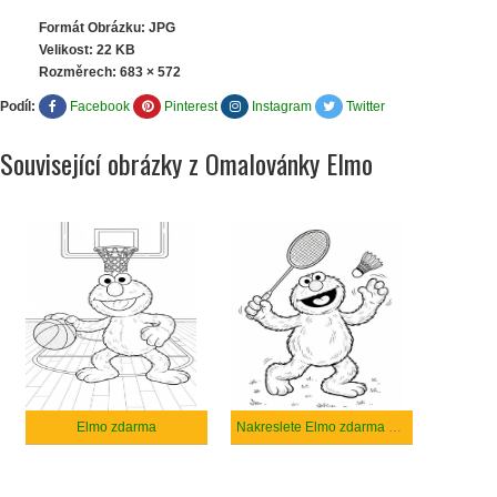
Formát Obrázku: JPG
Velikost: 22 KB
Rozměrech:
683 × 572
Podíl:
Facebook
Pinterest
Instagram
Twitter
Související obrázky z Omalovánky Elmo
Elmo zdarma
Nakreslete Elmo zdarma snadný