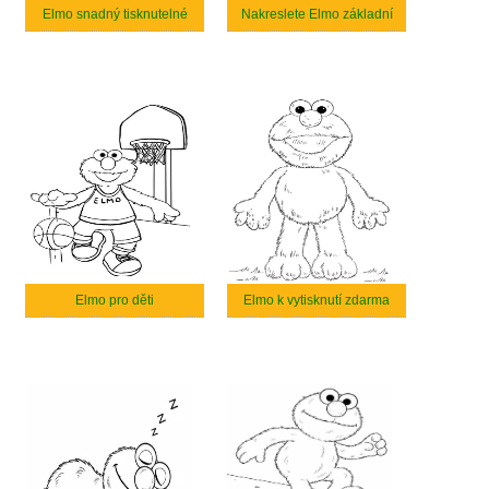
Elmo snadný tisknutelné
Nakreslete Elmo základní
Elmo pro děti
Elmo k vytisknutí zdarma