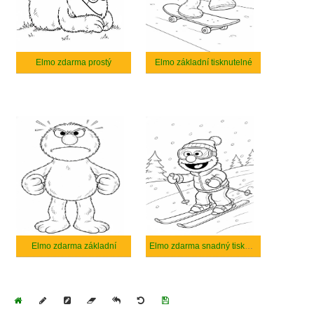
Elmo zdarma prostý
Elmo základní tisknutelné
Elmo zdarma základní
Elmo zdarma snadný tisknutelné