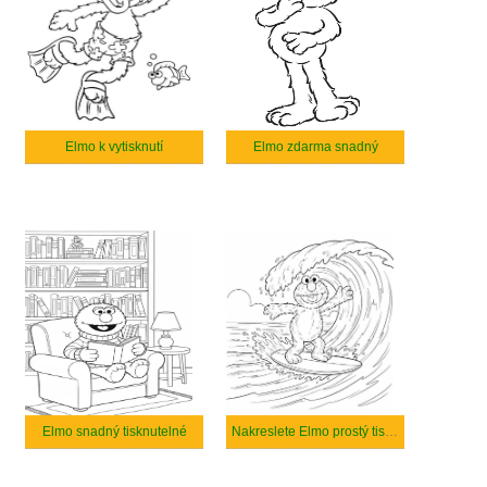
Elmo k vytisknutí
Elmo zdarma snadný
Elmo snadný tisknutelné
Nakreslete Elmo prostý tisknutelné