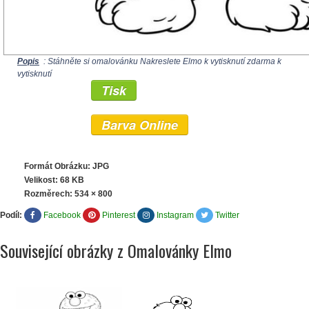
Popis
: Stáhněte si omalovánku Nakreslete Elmo k vytisknutí zdarma k
vytisknutí
Tisk
Barva Online
Formát Obrázku: JPG
Velikost: 68 KB
Rozměrech:
534 × 800
Podíl:
Facebook
Pinterest
Instagram
Twitter
Související obrázky z Omalovánky Elmo