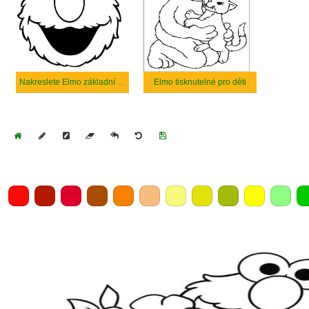
Nakreslete Elmo základní tisknutelné
Elmo tisknutelné pro děti
Home
Draw
Pencil
Eraser
Undo
Clear
Save