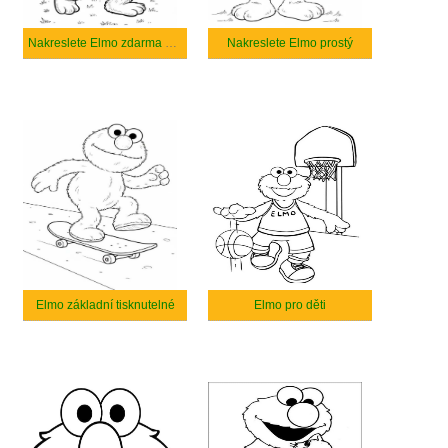
Nakreslete Elmo zdarma snadný
Nakreslete Elmo prostý
Elmo základní tisknutelné
Elmo pro děti