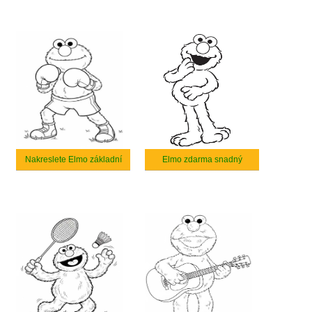
Nakreslete Elmo základní
Elmo zdarma snadný