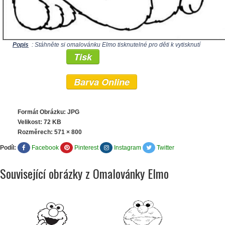
Popis
: Stáhněte si omalovánku Elmo tisknutelné pro děti k vytisknutí
Tisk
Barva Online
Formát Obrázku: JPG
Velikost: 72 KB
Rozměrech:
571 × 800
Podíl:
Facebook
Pinterest
Instagram
Twitter
Související obrázky z Omalovánky Elmo