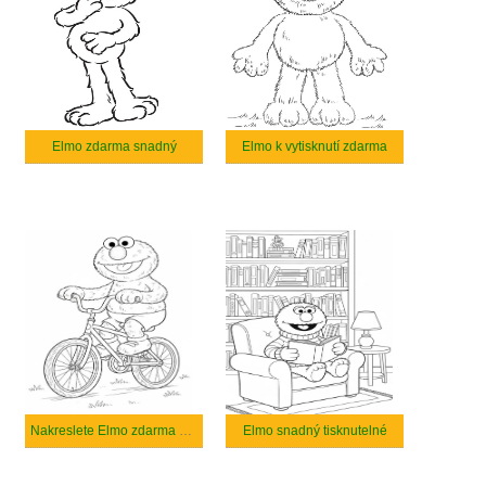
Elmo zdarma snadný
Elmo k vytisknutí zdarma
Nakreslete Elmo zdarma pro děti
Elmo snadný tisknutelné