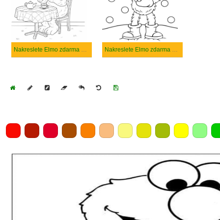
Nakreslete Elmo zdarma snadný tisknutelné
Nakreslete Elmo zdarma základní
Home
Draw
Pencil
Eraser
Undo
Clear
Save