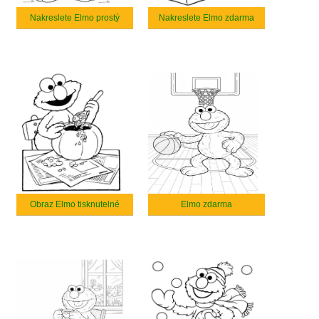
Nakreslete Elmo prostý
Nakreslete Elmo zdarma
Obraz Elmo tisknutelné
Elmo zdarma