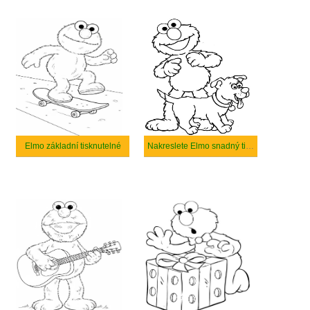
Elmo základní tisknutelné
Nakreslete Elmo snadný tisknutelné