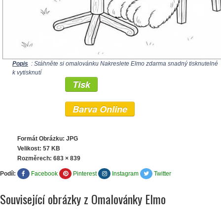
Popis
: Stáhněte si omalovánku Nakreslete Elmo zdarma snadný tisknutelné
k vytisknutí
Tisk
Barva Online
Formát Obrázku: JPG
Velikost: 57 KB
Rozměrech:
683 × 839
Podíl:
Facebook
Pinterest
Instagram
Twitter
Související obrázky z Omalovánky Elmo