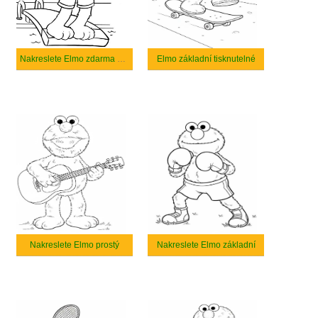
Nakreslete Elmo zdarma základní tisknutelné
Elmo základní tisknutelné
Nakreslete Elmo prostý
Nakreslete Elmo základní