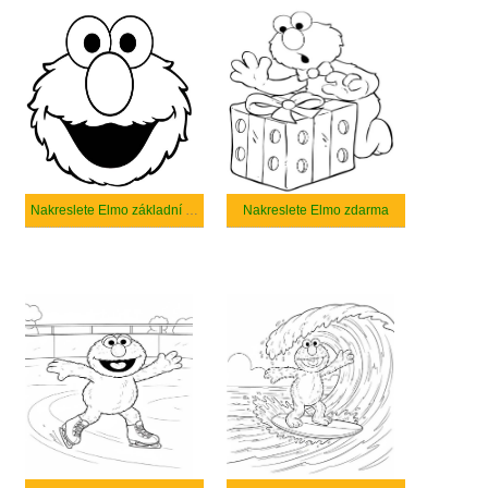
Nakreslete Elmo základní tisknutelné
Nakreslete Elmo zdarma