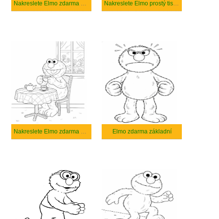
Nakreslete Elmo zdarma prostý
Nakreslete Elmo prostý tisknutelné
Nakreslete Elmo zdarma snadný tisknutelné
Elmo zdarma základní