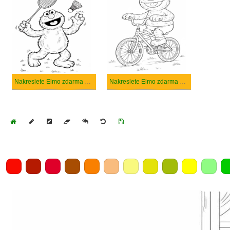
Nakreslete Elmo zdarma snadný
Nakreslete Elmo zdarma pro děti
Home
Draw
Pencil
Eraser
Undo
Clear
Save