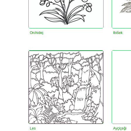
Orchidej
Ibišek
Les
Ayçiçeği