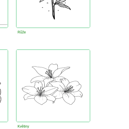
Růže
Květiny