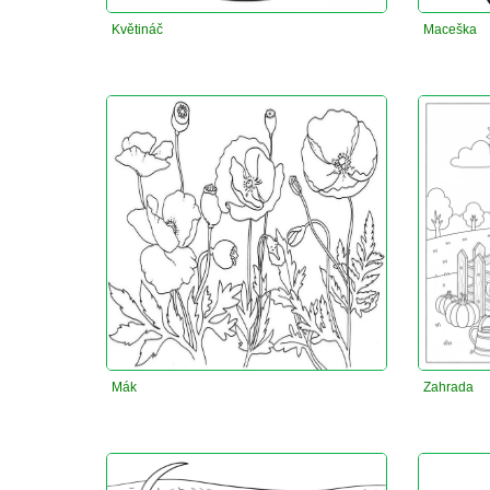
Květináč
Maceška
Mák
Zahrada