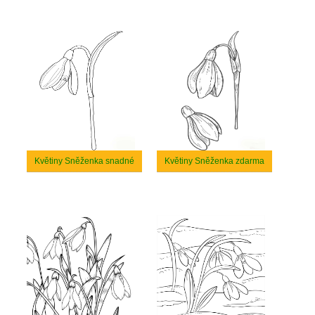
Květiny Sněženka snadné
Květiny Sněženka zdarma