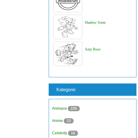
Shadow Sonic
Amy Rose
Kategorie
Animace
226
Anime
33
Celebrity
16