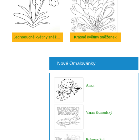
Jednoduché květiny sněženka
Krásné květiny sněženek
Nové Omalovánky
Amor
Varan Komodský
Robocar Poli