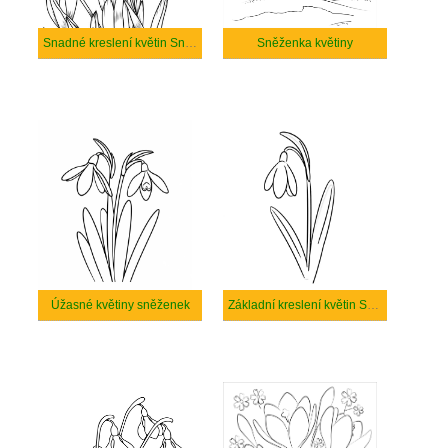
Snadné kreslení květin Sněženka
Sněženka květiny
Úžasné květiny sněženek
Základní kreslení květin Sněženka