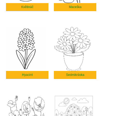
Květináč
Maceška
Hyacint
Sedmikráska