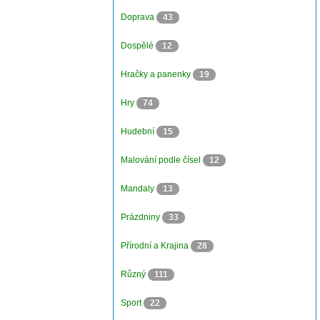
Doprava
43
Dospělé
12
Hračky a panenky
19
Hry
74
Hudební
15
Malování podle čísel
12
Mandaly
13
Prázdniny
33
Přírodní a Krajina
28
Různý
111
Sport
22