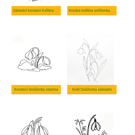
Základní kreslení Květiny Sněženky
Kresba květina sněženka jednoduchá
Kreslení Sněženky zdarma
Květ Sněženka základní