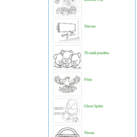
Televize
Tři malá prasátka
Fénix
Ghost Spider
Nissan