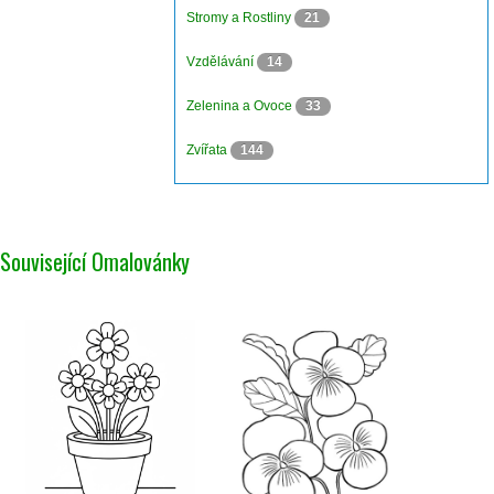
Stromy a Rostliny
21
Vzdělávání
14
Zelenina a Ovoce
33
Zvířata
144
Související Omalovánky