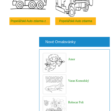
Popelářské Auto zdarma základní
Popelářské Auto zdarma
Nové Omalovánky
Amor
Varan Komodský
Robocar Poli