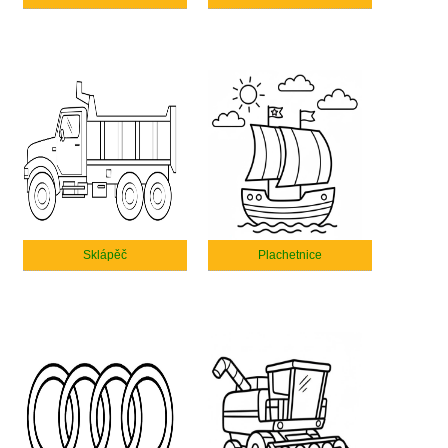
Sklápěč
Plachetnice