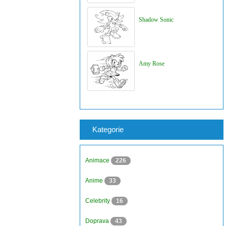
Shadow Sonic
Amy Rose
Kategorie
Animace
226
Anime
33
Celebrity
16
Doprava
43