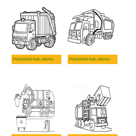
Popelářské Auto zdarma prostý tisknutelné
Popelářské Auto zdarma prostý