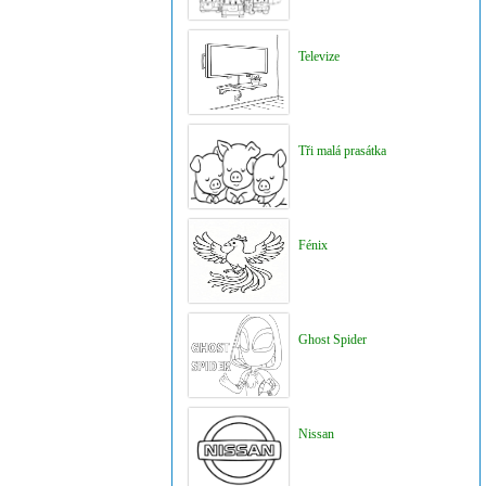
Televize
Tři malá prasátka
Fénix
Ghost Spider
Nissan