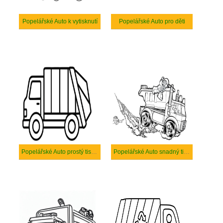
Popelářské Auto k vytisknutí
Popelářské Auto pro děti
Popelářské Auto prostý tisknutelné
Popelářské Auto snadný tisknutelné