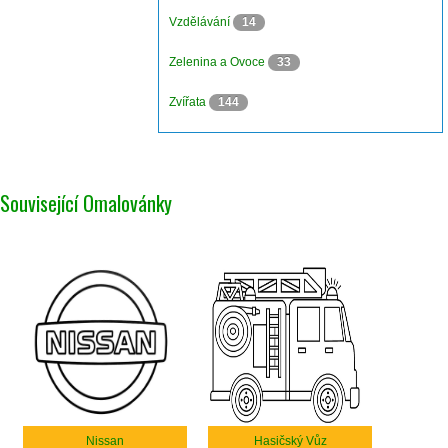
Vzdělávání
14
Zelenina a Ovoce
33
Zvířata
144
Související Omalovánky
Nissan
Hasičský Vůz