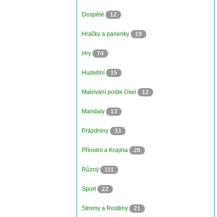
Dospělé
12
Hračky a panenky
19
Hry
74
Hudební
15
Malování podle čísel
12
Mandaly
13
Prázdniny
33
Přírodní a Krajina
28
Různý
111
Sport
22
Stromy a Rostliny
21