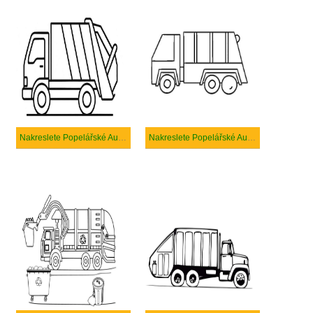
Nakreslete Popelářské Auto zdarma prostý tisknutelné
Nakreslete Popelářské Auto snadný tisknutelné