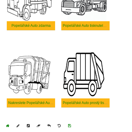
Popelářské Auto zdarma
Popelářské Auto tisknutelné pro děti
Nakreslete Popelářské Auto zdarma prostý
Popelářské Auto prostý tisknutelné
Home
Draw
Pencil
Eraser
Undo
Clear
Save