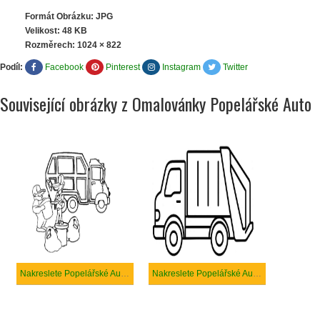
Formát Obrázku: JPG
Velikost: 48 KB
Rozměrech:
1024 × 822
Podíl:
Facebook
Pinterest
Instagram
Twitter
Související obrázky z Omalovánky Popelářské Auto
Nakreslete Popelářské Auto zdarma snadný
Nakreslete Popelářské Auto snadný