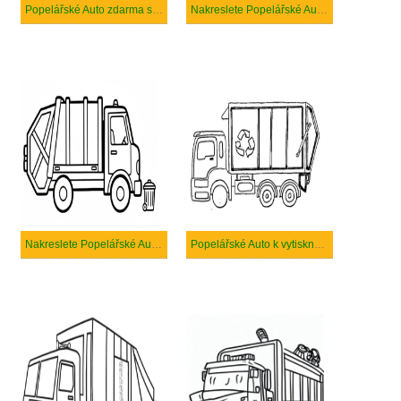
Popelářské Auto zdarma snadný tisknutelné
Nakreslete Popelářské Auto prostý
Nakreslete Popelářské Auto základní tisknutelné
Popelářské Auto k vytisknutí zdarma