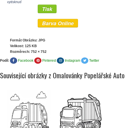
vytisknutí
Tisk
Barva Online
Formát Obrázku: JPG
Velikost: 125 KB
Rozměrech:
752 × 752
Podíl:
Facebook
Pinterest
Instagram
Twitter
Související obrázky z Omalovánky Popelářské Auto