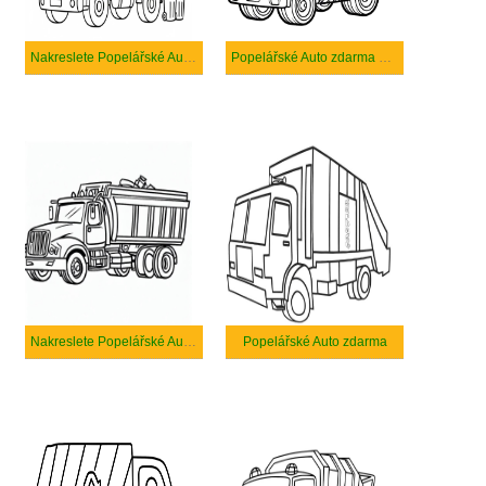
Nakreslete Popelářské Auto k vytisknutí zdarma
Popelářské Auto zdarma prostý tisknutelné
Nakreslete Popelářské Auto pro děti
Popelářské Auto zdarma