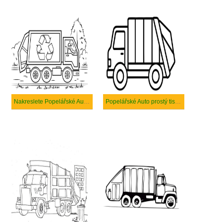
Nakreslete Popelářské Auto k vytisknutí
Popelářské Auto prostý tisknutelné