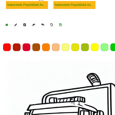
Nakreslete Popelářské Auto zdarma
Nakreslete Popelářské Auto prostý
Home
Draw
Pencil
Eraser
Undo
Clear
Save