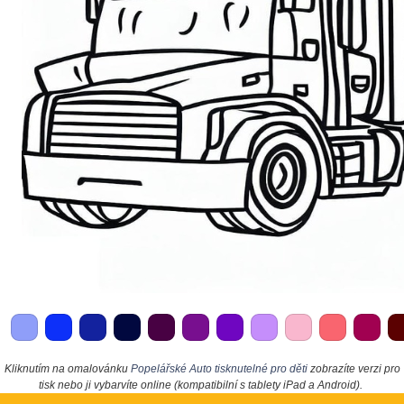
Kliknutím na omalovánku
Popelářské Auto tisknutelné pro děti
zobrazíte verzi pro
tisk nebo ji vybarvíte online (kompatibilní s tablety iPad a Android).