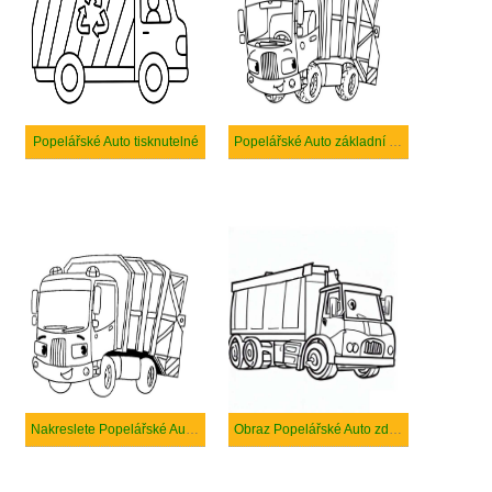
Popelářské Auto tisknutelné
Popelářské Auto základní tisknutelné
Nakreslete Popelářské Auto zdarma prostý
Obraz Popelářské Auto zdarma