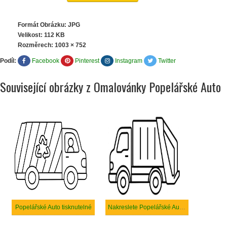
Formát Obrázku: JPG
Velikost: 112 KB
Rozměrech:
1003 × 752
Podíl:
Facebook
Pinterest
Instagram
Twitter
Související obrázky z Omalovánky Popelářské Auto
Popelářské Auto tisknutelné
Nakreslete Popelářské Auto snadný