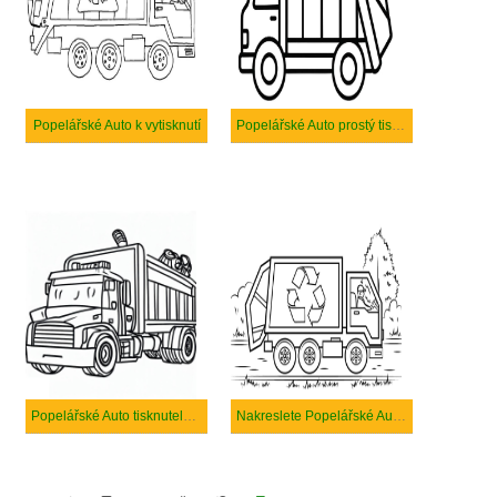
Popelářské Auto k vytisknutí
Popelářské Auto prostý tisknutelné
Popelářské Auto tisknutelné pro děti
Nakreslete Popelářské Auto k vytisknutí