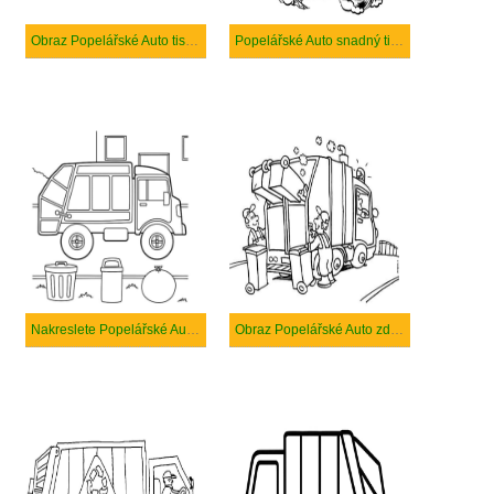
Obraz Popelářské Auto tisknutelné
Popelářské Auto snadný tisknutelné
Nakreslete Popelářské Auto zdarma pro děti
Obraz Popelářské Auto zdarma tisknutelné