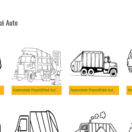
ké Auto
o prostý tisknutelné
Nakreslete Popelářské Auto zdarma
Nakreslete Popelářské Auto prostý
Na