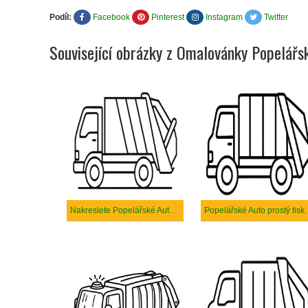
Podíl:
Facebook
Pinterest
Instagram
Twitter
Související obrázky z Omalovánky Popelářs
Nakreslete Popelářské Auto zdarma prostý tisknutelné
Popelářské Aut