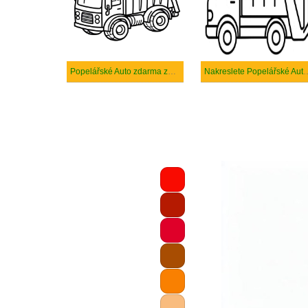
Popelářské Auto zdarma základní tisknutelné
Nakreslete Popelářs