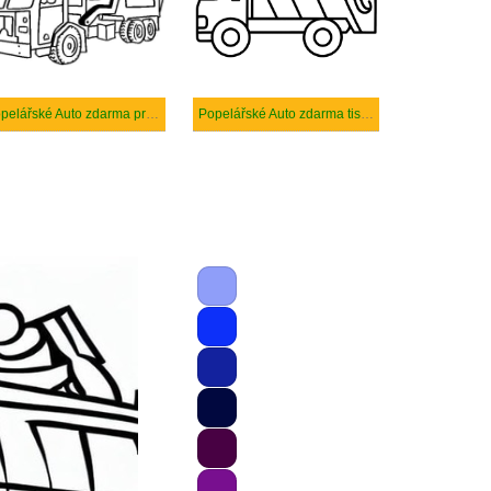
Popelářské Auto zdarma prostý
Popelářské Auto zdarma tisknutelné pro děti