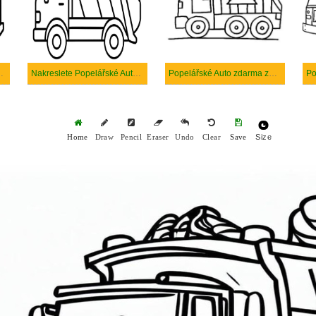
ké Auto snadný
Nakreslete Popelářské Auto prostý tisknutelné
Popelářské Auto zdarma základní
Size
Home
Draw
Pencil
Eraser
Undo
Clear
Save