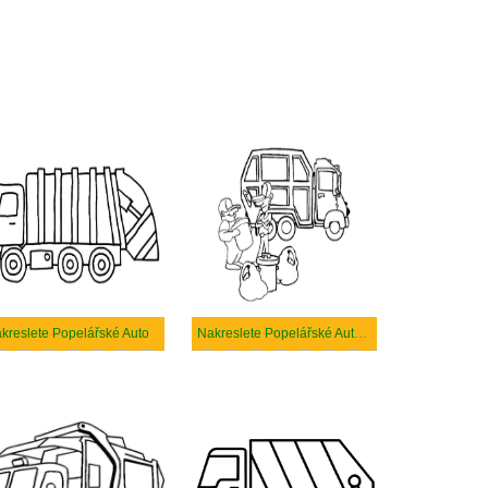
kreslete Popelářské Auto
Nakreslete Popelářské Auto zdarma snadný