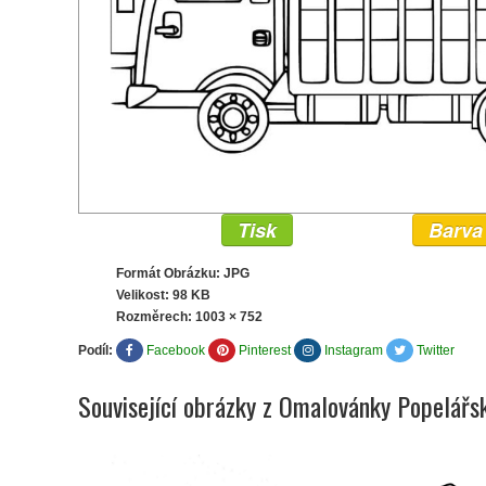
Tisk
Barva
Formát Obrázku: JPG
Velikost: 98 KB
Rozměrech:
1003 × 752
Podíl:
Facebook
Pinterest
Instagram
Twitter
Související obrázky z Omalovánky Popelářs