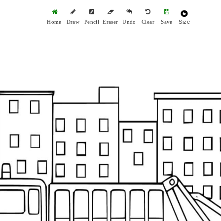
Size
Home
Draw
Pencil
Eraser
Undo
Clear
Save