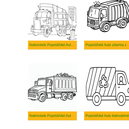
Nakreslete Popelářské Auto zdarma
Popelářské Auto zdarma základní 
Nakreslete Popelářské Auto základní
Popelářské Auto tisknutelné