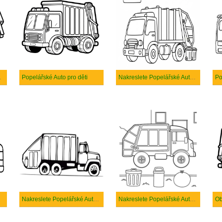
tisknutelné
Popelářské Auto pro děti
Nakreslete Popelářské Auto k vytisknutí zdarma
Nakreslete Popelářské Auto prostý
Nakreslete Popelářské Auto zdarma pro děti