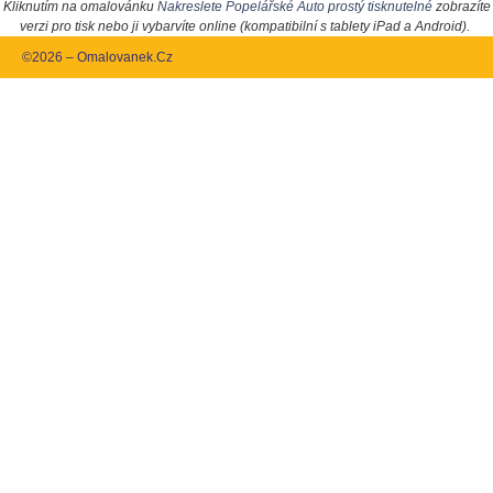
Kliknutím na omalovánku
Nakreslete Popelářské Auto prostý tisknutelné
zobrazíte
verzi pro tisk nebo ji vybarvíte online (kompatibilní s tablety iPad a Android).
©2026 – Omalovanek.Cz