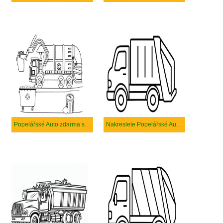
Popelářské Auto zdarma snadný tisknutelné
Nakreslete Popelářské Auto snadný