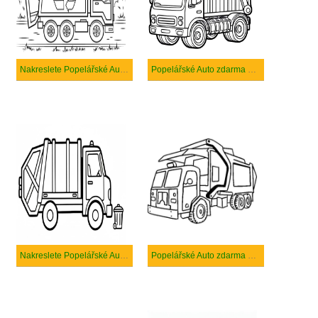
Nakreslete Popelářské Auto k vytisknutí
Popelářské Auto zdarma prostý tisknutelné
Nakreslete Popelářské Auto základní tisknutelné
Popelářské Auto zdarma prostý