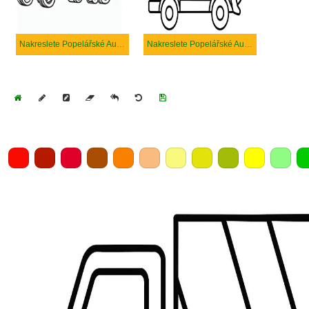
Nakreslete Popelářské Auto pro děti
Nakreslete Popelářské Auto prostý tisknutelné
Home
Draw
Pencil
Eraser
Undo
Clear
Save