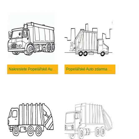
Nakreslete Popelářské Auto zdarma základní tisknutelné
Popelářské Auto zdarma pro děti