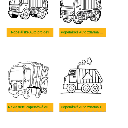
Popelářské Auto pro děti
Popelářské Auto zdarma prostý tisknutelné
Nakreslete Popelářské Auto zdarma prostý
Popelářské Auto zdarma základní