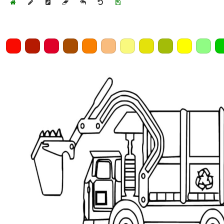
Home
Draw
Pencil
Eraser
Undo
Clear
Save