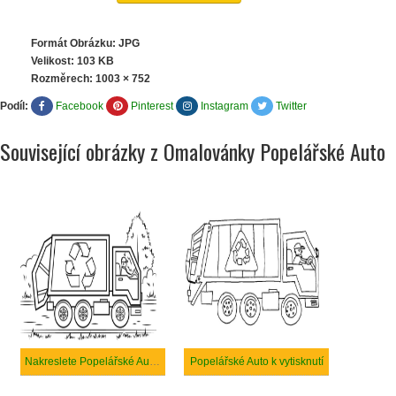
Formát Obrázku: JPG
Velikost: 103 KB
Rozměrech:
1003 × 752
Podíl:
Facebook
Pinterest
Instagram
Twitter
Související obrázky z Omalovánky Popelářské Auto
Nakreslete Popelářské Auto k vytisknutí
Popelářské Auto k vytisknutí