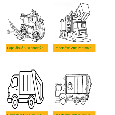
Popelářské Auto snadný tisknutelné
Popelářské Auto zdarma snadný