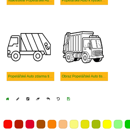
Nakreslete Popelářské Auto snadný
Popelářské Auto k vytisknutí zdarma
Popelářské Auto zdarma tisknutelné pro děti
Obraz Popelářské Auto tisknutelné
Home
Draw
Pencil
Eraser
Undo
Clear
Save