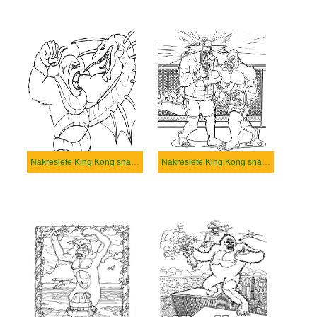
Nakreslete King Kong snadný tisknutelné
Nakreslete King Kong snadný