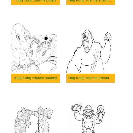
King Kong zdarma prostý
King Kong zdarma snadný tisknutelné
King Kong zdarma snadný
King Kong zdarma tisknutelné pro děti