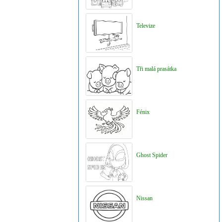
Televize
Tři malá prasátka
Fénix
Ghost Spider
Nissan