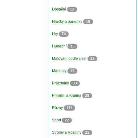
Dospělé
12
Hračky a panenky
19
Hry
74
Hudební
15
Malování podle čísel
12
Mandaly
13
Prázdniny
33
Přírodní a Krajina
28
Různý
111
Sport
22
Stromy a Rostliny
21