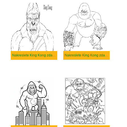
Nakreslete King Kong zdarma snadný
Nakreslete King Kong zdarma základní tisknutelné