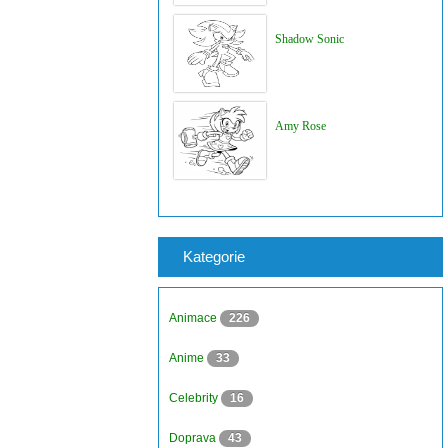
Shadow Sonic
Amy Rose
Kategorie
Animace
226
Anime
33
Celebrity
16
Doprava
43