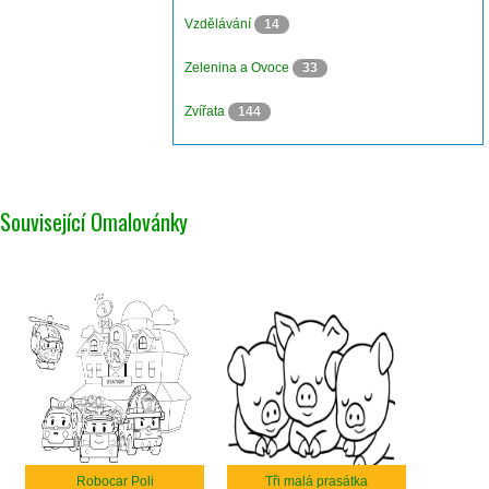
Vzdělávání
14
Zelenina a Ovoce
33
Zvířata
144
Související Omalovánky
Robocar Poli
Tři malá prasátka