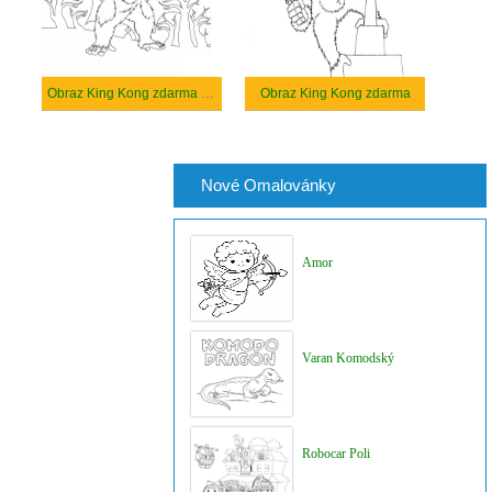
Obraz King Kong zdarma tisknutelné
Obraz King Kong zdarma
Nové Omalovánky
Amor
Varan Komodský
Robocar Poli