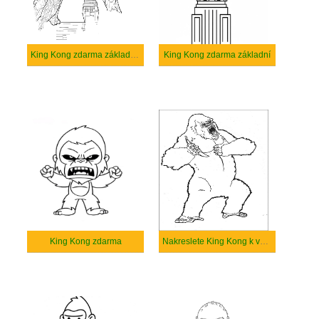
King Kong zdarma základní tisknutelné
King Kong zdarma základní
King Kong zdarma
Nakreslete King Kong k vytisknutí zdarma