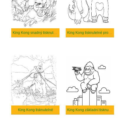
King Kong snadný tisknutelné
King Kong tisknutelné pro děti
King Kong tisknutelné
King Kong základní tisknutelné