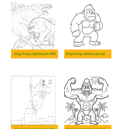
King Kong zdarma pro děti
King Kong zdarma prostý tisknutelné