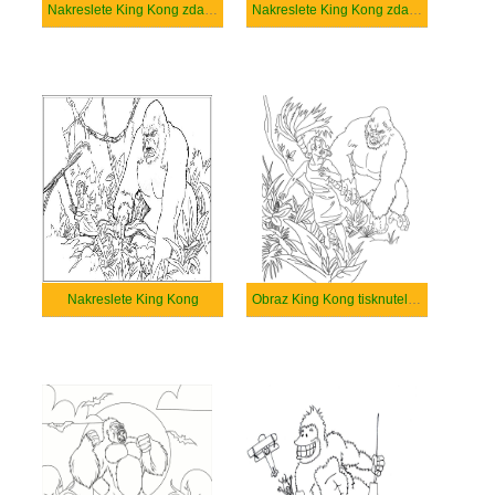
Nakreslete King Kong zdarma základní
Nakreslete King Kong zdarma
Nakreslete King Kong
Obraz King Kong tisknutelné