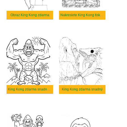
Obraz King Kong zdarma
Nakreslete King Kong tisknutelné pro děti
King Kong zdarma snadný tisknutelné
King Kong zdarma snadný