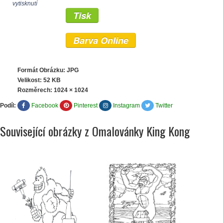
vytisknutí
Tisk
Barva Online
Formát Obrázku: JPG
Velikost: 52 KB
Rozměrech:
1024 × 1024
Podíl:
Facebook
Pinterest
Instagram
Twitter
Související obrázky z Omalovánky King Kong