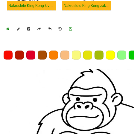
Nakreslete King Kong k vytisknutí
Nakreslete King Kong základní tisknutelné
Home
Draw
Pencil
Eraser
Undo
Clear
Save