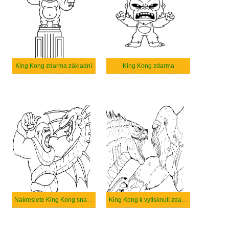
King Kong zdarma základní
King Kong zdarma
Nakreslete King Kong snadný tisknutelné
King Kong k vytisknutí zdarma