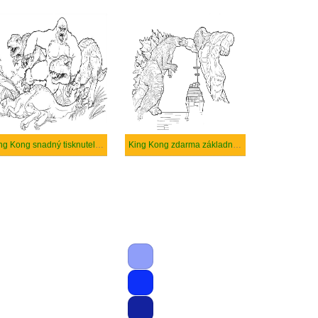
King Kong snadný tisknutelné
King Kong zdarma základní tisknutelné