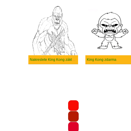
Nakreslete King Kong základní
King Kong zdarma