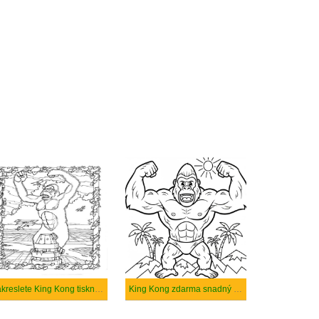
Nakreslete King Kong tisknutelné pro děti
King Kong zdarma snadný tisknutelné