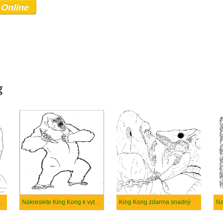
 Online
g
g zdarma prostý tisknutelné
Nakreslete King Kong k vytisknutí zdarma
King Kong zdarma snadný