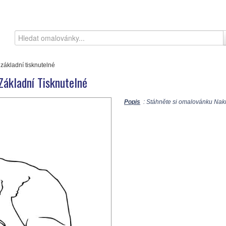
základní tisknutelné
ákladní Tisknutelné
Popis
: Stáhněte si omalovánku Nakr