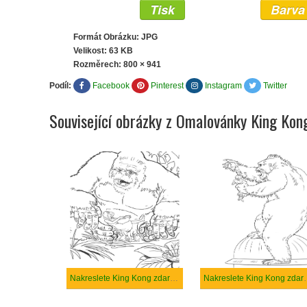
Tisk
Barva
Formát Obrázku: JPG
Velikost: 63 KB
Rozměrech:
800 × 941
Podíl:
Facebook
Pinterest
Instagram
Twitter
Související obrázky z Omalovánky King Kon
Nakreslete King Kong zdarma prostý
Nakreslete King Kon