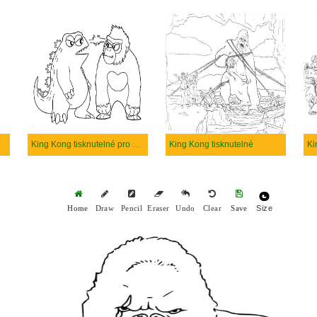
King Kong tisknutelné pro děti
King Kong tisknutelné
Size
Home
Draw
Pencil
Eraser
Undo
Clear
Save