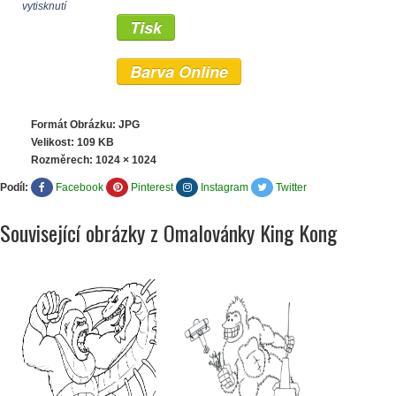
vytisknutí
Tisk
Barva Online
Formát Obrázku: JPG
Velikost: 109 KB
Rozměrech:
1024 × 1024
Podíl:
Facebook
Pinterest
Instagram
Twitter
Související obrázky z Omalovánky King Kong