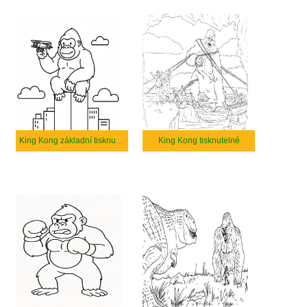
King Kong základní tisknutelné
King Kong tisknutelné