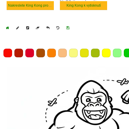
Nakreslete King Kong prostý
King Kong k vytisknutí
Home
Draw
Pencil
Eraser
Undo
Clear
Save