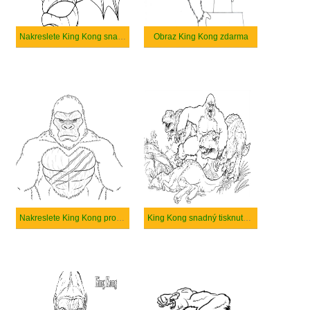
Nakreslete King Kong snadný tisknutelné
Obraz King Kong zdarma
Nakreslete King Kong pro děti
King Kong snadný tisknutelné