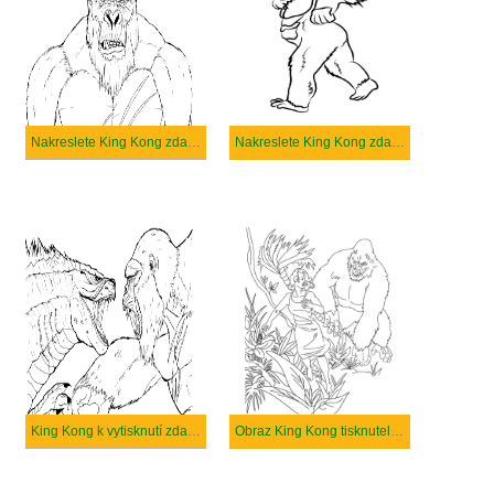
Nakreslete King Kong zdarma snadný
Nakreslete King Kong zdarma snadný tisknutelné
King Kong k vytisknutí zdarma
Obraz King Kong tisknutelné