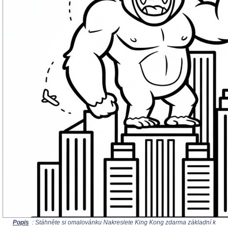
Popis
: Stáhněte si omalovánku Nakreslete King Kong zdarma základní k