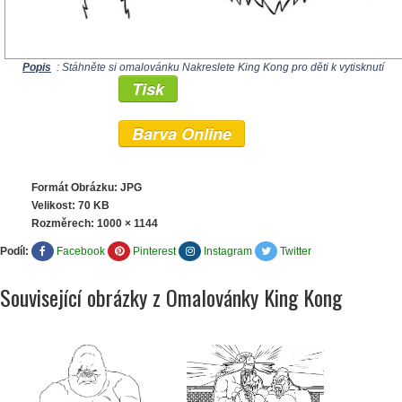
Popis
: Stáhněte si omalovánku Nakreslete King Kong pro děti k vytisknutí
Tisk
Barva Online
Formát Obrázku: JPG
Velikost: 70 KB
Rozměrech:
1000 × 1144
Podíl:
Facebook
Pinterest
Instagram
Twitter
Související obrázky z Omalovánky King Kong