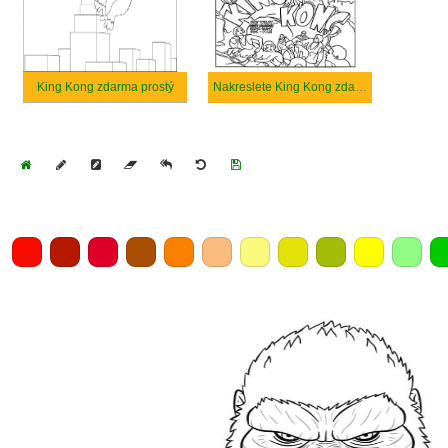
King Kong zdarma prostý
Nakreslete King Kong zdarma
Home
Draw
Pencil
Eraser
Undo
Clear
Save