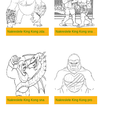
Nakreslete King Kong zdarma základní tisknutelné
Nakreslete King Kong snadný
Nakreslete King Kong snadný tisknutelné
Nakreslete King Kong pro děti