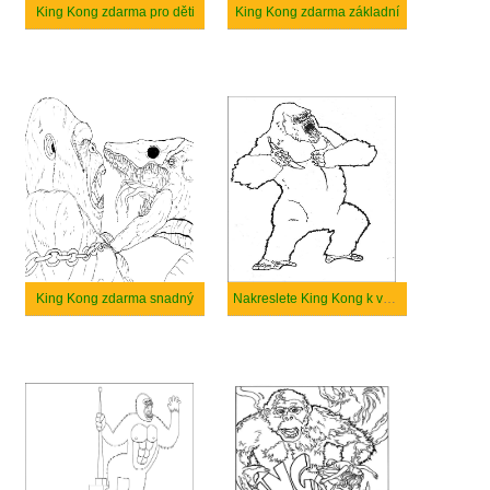
King Kong zdarma pro děti
King Kong zdarma základní
King Kong zdarma snadný
Nakreslete King Kong k vytisknutí zdarma