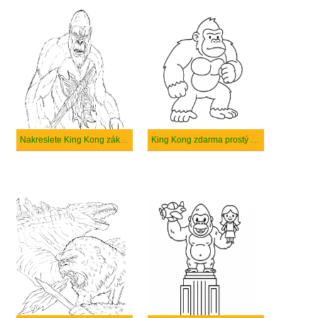
Nakreslete King Kong základní
King Kong zdarma prostý tisknutelné