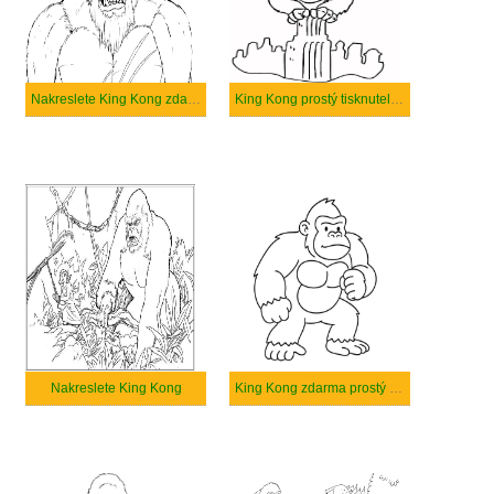
Nakreslete King Kong zdarma snadný
King Kong prostý tisknutelné
Nakreslete King Kong
King Kong zdarma prostý tisknutelné