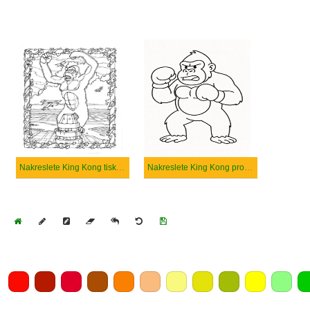
Nakreslete King Kong tisknutelné pro děti
Nakreslete King Kong prostý
Home
Draw
Pencil
Eraser
Undo
Clear
Save