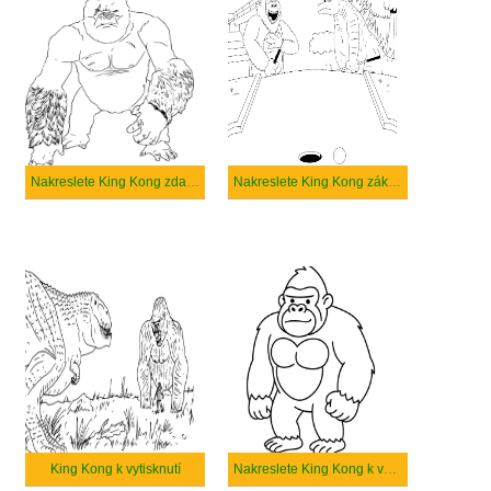
Nakreslete King Kong zdarma základní tisknutelné
Nakreslete King Kong základní tisknutelné
King Kong k vytisknutí
Nakreslete King Kong k vytisknutí