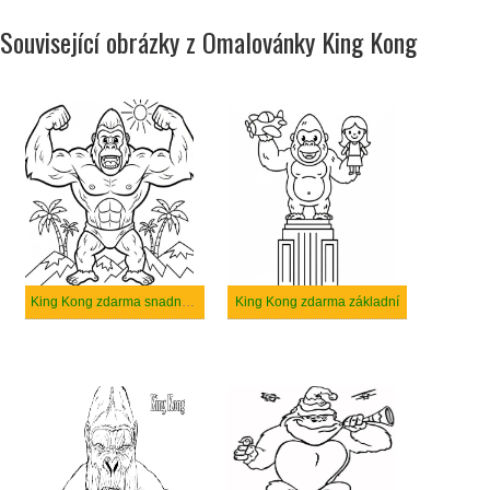
Související obrázky z Omalovánky King Kong
King Kong zdarma snadný tisknutelné
King Kong zdarma základní