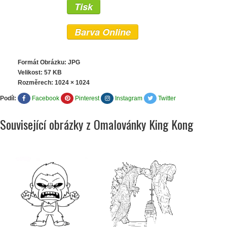
Tisk
Barva Online
Formát Obrázku: JPG
Velikost: 57 KB
Rozměrech:
1024 × 1024
Podíl:
Facebook
Pinterest
Instagram
Twitter
Související obrázky z Omalovánky King Kong