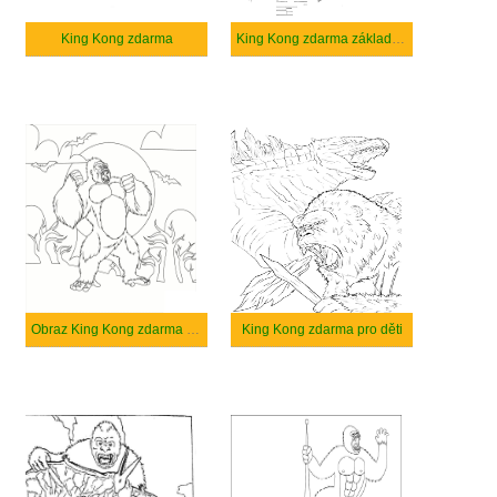
King Kong zdarma
King Kong zdarma základní tisknutelné
Obraz King Kong zdarma tisknutelné
King Kong zdarma pro děti