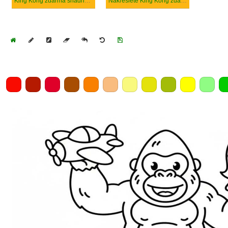
King Kong zdarma snadný tisknutelné
Nakreslete King Kong zdarma snadný tisknutelné
Home
Draw
Pencil
Eraser
Undo
Clear
Save