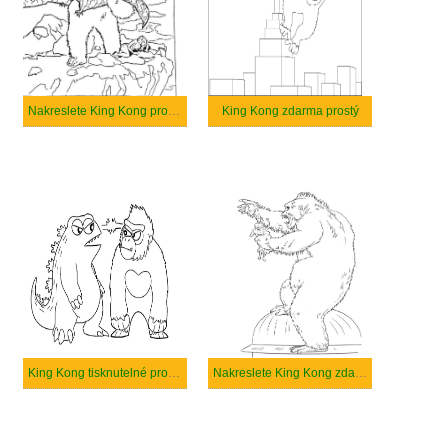
Nakreslete King Kong prostý tisknutelné
King Kong zdarma prostý
King Kong tisknutelné pro děti
Nakreslete King Kong zdarma prostý tisknutelné