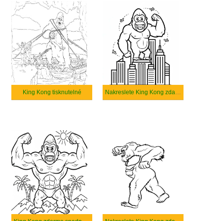
King Kong tisknutelné
Nakreslete King Kong zdarma základní