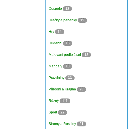
Dospělé
12
Hračky a panenky
19
Hry
74
Hudební
15
Malování podle čísel
12
Mandaly
13
Prázdniny
33
Přírodní a Krajina
28
Různý
111
Sport
22
Stromy a Rostliny
21