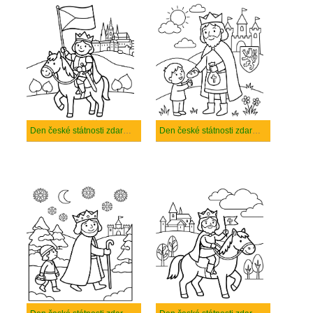
Den české státnosti zdarma pro děti
Den české státnosti zdarma prostý tisknutelné