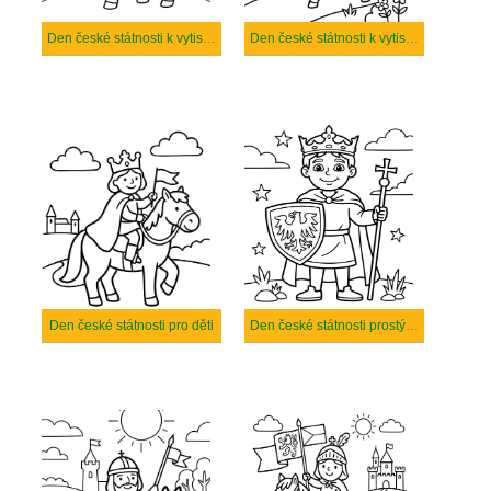
Den české státnosti k vytisknutí zdarma
Den české státnosti k vytisknutí
Den české státnosti pro děti
Den české státnosti prostý tisknutelné