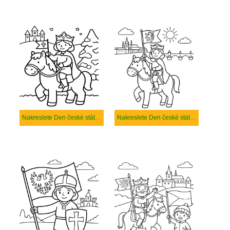
Nakreslete Den české státnosti snadný tisknutelné
Nakreslete Den české státnosti snadný