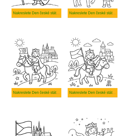
Nakreslete Den české státnosti tisknutelné pro děti
Nakreslete Den české státnosti tisknutelné
Nakreslete Den české státnosti základní tisknutelné
Nakreslete Den české státnosti základní