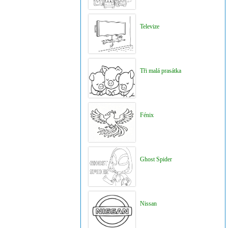
Televize
Tři malá prasátka
Fénix
Ghost Spider
Nissan