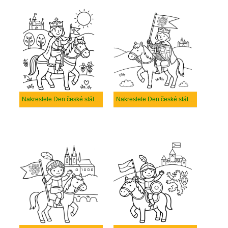
Nakreslete Den české státnosti zdarma snadný
Nakreslete Den české státnosti zdarma základní tisknutelné