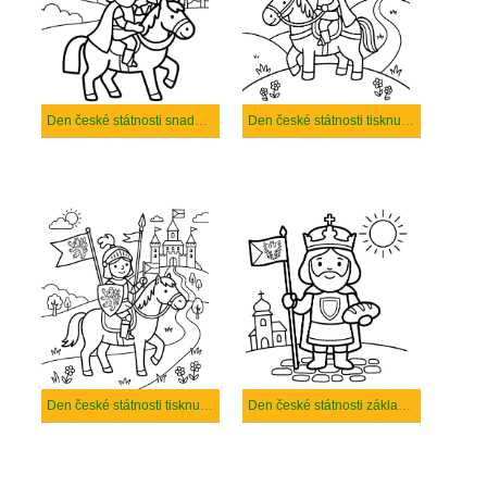
Den české státnosti snadný tisknutelné
Den české státnosti tisknutelné pro děti
Den české státnosti tisknutelné
Den české státnosti základní tisknutelné