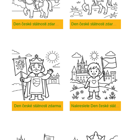
Den české státnosti zdarma základní tisknutelné
Den české státnosti zdarma základní
Den české státnosti zdarma
Nakreslete Den české státnosti k vytisknutí zdarma