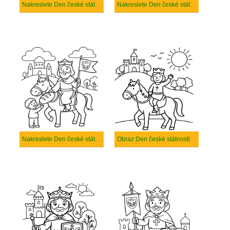
Nakreslete Den české státnosti zdarma základní
Nakreslete Den české státnosti zdarma
Nakreslete Den české státnosti
Obraz Den české státnosti tisknutelné