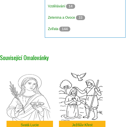
Vzdělávání
14
Zelenina a Ovoce
33
Zvířata
144
Související Omalovánky
Svatá Lucie
Ježíšův Křest