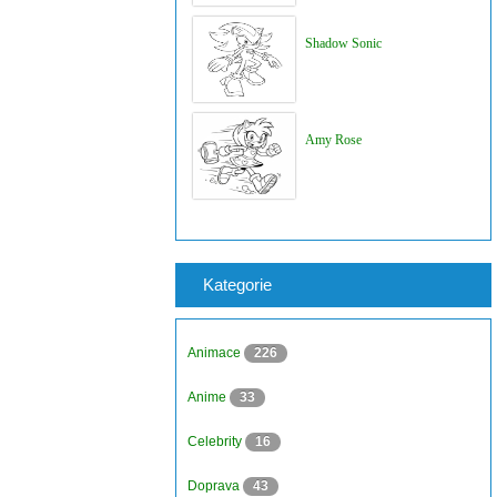
Shadow Sonic
Amy Rose
Kategorie
Animace
226
Anime
33
Celebrity
16
Doprava
43