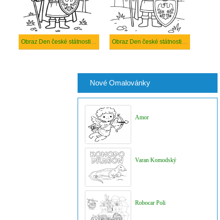
Obraz Den české státnosti zdarma tisknutelné
Obraz Den české státnosti zdarma
Nové Omalovánky
Amor
Varan Komodský
Robocar Poli