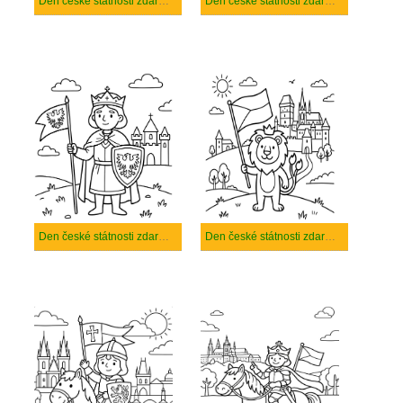
Den české státnosti zdarma prostý
Den české státnosti zdarma snadný tisknutelné
Den české státnosti zdarma snadný
Den české státnosti zdarma tisknutelné pro děti