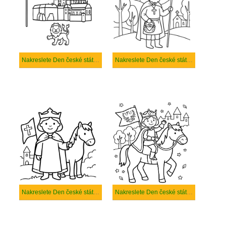
Nakreslete Den české státnosti zdarma pro děti
Nakreslete Den české státnosti zdarma prostý tisknutelné
Nakreslete Den české státnosti zdarma prostý
Nakreslete Den české státnosti zdarma snadný tisknutelné