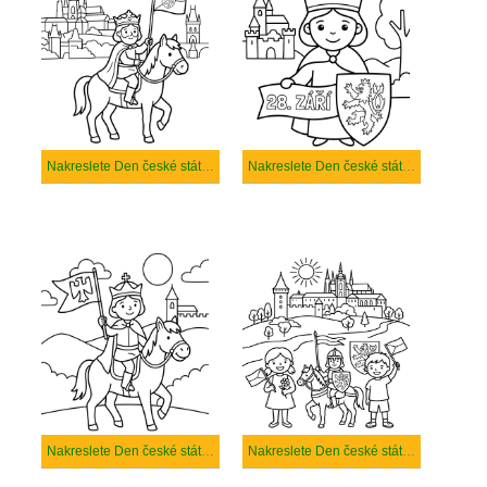
Nakreslete Den české státnosti k vytisknutí
Nakreslete Den české státnosti pro děti
Nakreslete Den české státnosti prostý tisknutelné
Nakreslete Den české státnosti prostý