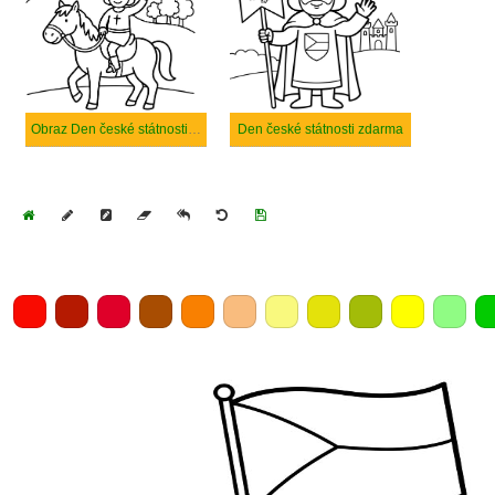
Obraz Den české státnosti tisknutelné
Den české státnosti zdarma
Home
Draw
Pencil
Eraser
Undo
Clear
Save