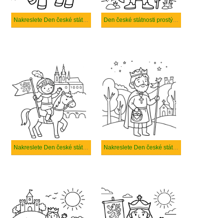
Nakreslete Den české státnosti snadný tisknutelné
Den české státnosti prostý tisknutelné
Nakreslete Den české státnosti zdarma základní
Nakreslete Den české státnosti zdarma prostý tisknutelné