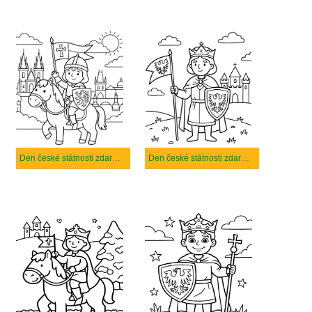
Den české státnosti zdarma základní tisknutelné
Den české státnosti zdarma snadný