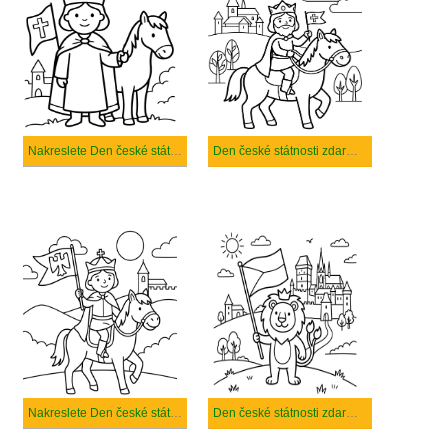
Nakreslete Den české státnosti zdarma prostý
Den české státnosti zdarma snadný tisknutelné
Nakreslete Den české státnosti prostý tisknutelné
Den české státnosti zdarma tisknutelné pro děti