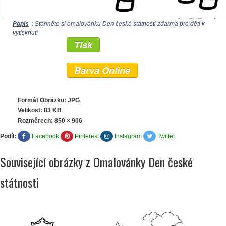
Popis
: Stáhněte si omalovánku Den české státnosti zdarma pro děti k
vytisknutí
Tisk
Barva Online
Formát Obrázku: JPG
Velikost: 83 KB
Rozměrech:
850 × 906
Podíl:
Facebook
Pinterest
Instagram
Twitter
Související obrázky z Omalovánky Den české
státnosti