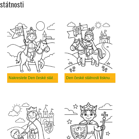
státnosti
Nakreslete Den české státnosti prostý tisknutelné
Den české státnosti tisknutelné pro děti