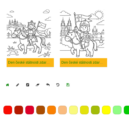
Den české státnosti zdarma základní
Den české státnosti zdarma základní tisknutelné
Home
Draw
Pencil
Eraser
Undo
Clear
Save