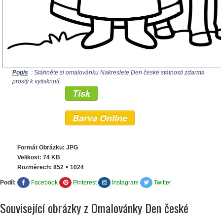
Popis
: Stáhněte si omalovánku Nakreslete Den české státnosti zdarma
prostý k vytisknutí
Tisk
Barva Online
Formát Obrázku: JPG
Velikost: 74 KB
Rozměrech:
852 × 1024
Podíl:
Facebook
Pinterest
Instagram
Twitter
Související obrázky z Omalovánky Den české