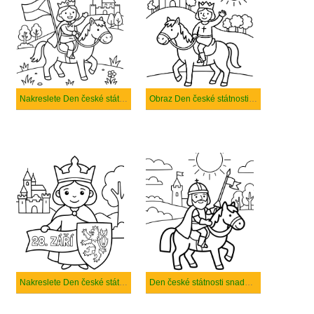
Nakreslete Den české státnosti základní
Obraz Den české státnosti tisknutelné
Nakreslete Den české státnosti pro děti
Den české státnosti snadný tisknutelné