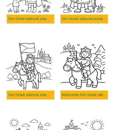
Den české státnosti zdarma prostý tisknutelné
Den české státnosti prostý tisknutelné
Den české státnosti zdarma pro děti
Nakreslete Den české státnosti snadný tisknutelné