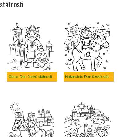
státnosti
Obraz Den české státnosti zdarma
Nakreslete Den české státnosti zdarma snadný tisknutelné