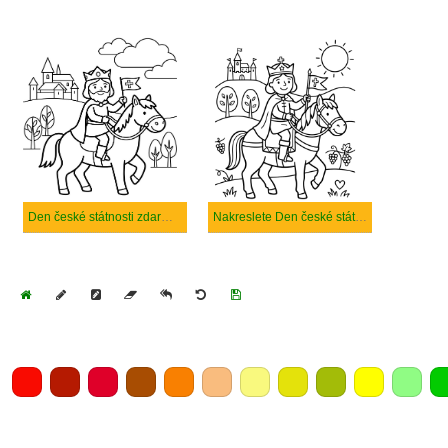
Den české státnosti zdarma snadný tisknutelné
Nakreslete Den české státnosti zdarma snadný
Home
Draw
Pencil
Eraser
Undo
Clear
Save