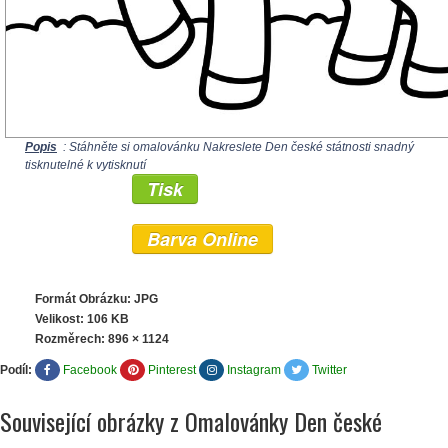
Popis
: Stáhněte si omalovánku Nakreslete Den české státnosti snadný
tisknutelné k vytisknutí
Tisk
Barva Online
Formát Obrázku: JPG
Velikost: 106 KB
Rozměrech:
896 × 1124
Podíl:
Facebook
Pinterest
Instagram
Twitter
Související obrázky z Omalovánky Den české