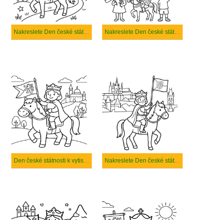
Nakreslete Den české státnosti základní tisknutelné
Nakreslete Den české státnosti prostý
Den české státnosti k vytisknutí zdarma
Nakreslete Den české státnosti k vytisknutí