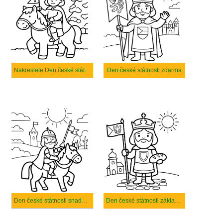
Nakreslete Den české státnosti snadný tisknutelné
Den české státnosti zdarma
Den české státnosti snadný tisknutelné
Den české státnosti základní tisknutelné