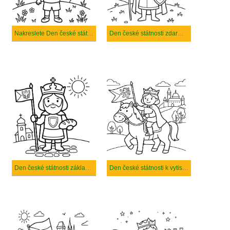
Nakreslete Den české státnosti k vytisknutí zdarma
Den české státnosti zdarma snadný
Den české státnosti základní tisknutelné
Den české státnosti k vytisknutí zdarma