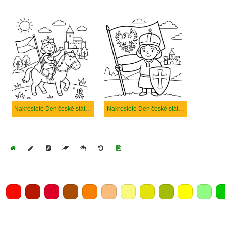
Nakreslete Den české státnosti základní
Nakreslete Den české státnosti tisknutelné pro děti
Home
Draw
Pencil
Eraser
Undo
Clear
Save