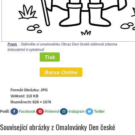
Popis
: Stáhněte si omalovánku Obraz Den české státnosti zdarma
tisknutelné k vytisknutí
Tisk
Barva Online
Formát Obrázku: JPG
Velikost: 110 KB
Rozměrech:
828 × 1076
Podíl:
Facebook
Pinterest
Instagram
Twitter
Související obrázky z Omalovánky Den české