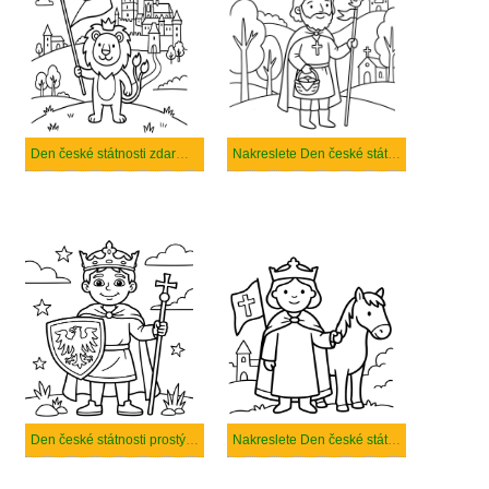
Den české státnosti zdarma tisknutelné pro děti
Nakreslete Den české státnosti zdarma prostý tisknutelné
Den české státnosti prostý tisknutelné
Nakreslete Den české státnosti zdarma prostý