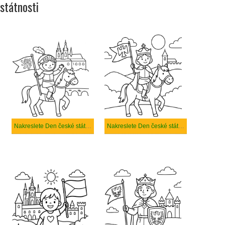
státnosti
Nakreslete Den české státnosti zdarma základní
Nakreslete Den české státnosti prostý tisknutelné