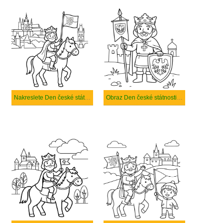
Nakreslete Den české státnosti k vytisknutí
Obraz Den české státnosti zdarma