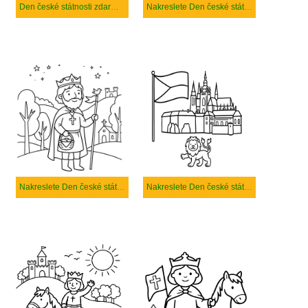
Den české státnosti zdarma snadný tisknutelné
Nakreslete Den české státnosti tisknutelné
Nakreslete Den české státnosti zdarma prostý tisknutelné
Nakreslete Den české státnosti zdarma pro děti