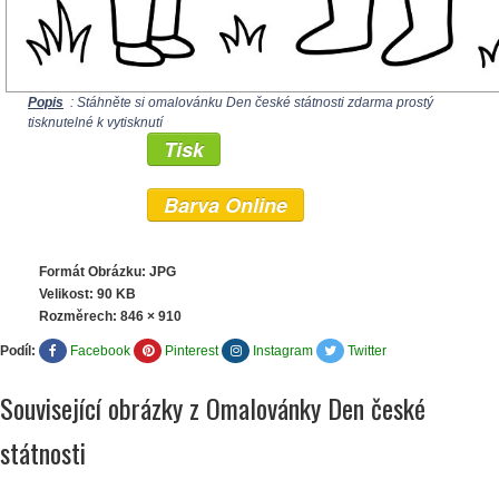
Popis
: Stáhněte si omalovánku Den české státnosti zdarma prostý
tisknutelné k vytisknutí
Tisk
Barva Online
Formát Obrázku: JPG
Velikost: 90 KB
Rozměrech:
846 × 910
Podíl:
Facebook
Pinterest
Instagram
Twitter
Související obrázky z Omalovánky Den české
státnosti