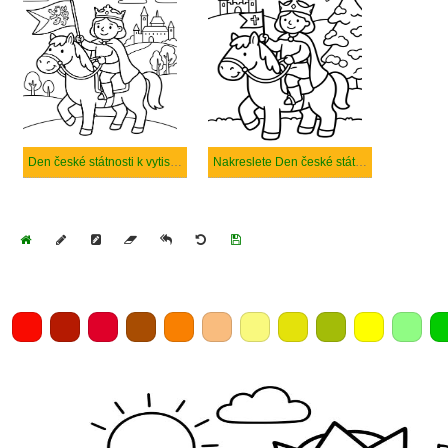
Den české státnosti k vytisknutí zdarma
Nakreslete Den české státnosti snadný tisknutelné
Home
Draw
Pencil
Eraser
Undo
Clear
Save