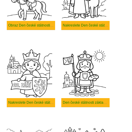
Obraz Den české státnosti tisknutelné
Nakreslete Den české státnosti zdarma prostý
Nakreslete Den české státnosti pro děti
Den české státnosti základní tisknutelné