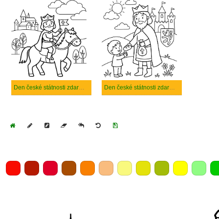
Den české státnosti zdarma snadný tisknutelné
Den české státnosti zdarma prostý tisknutelné
Home
Draw
Pencil
Eraser
Undo
Clear
Save