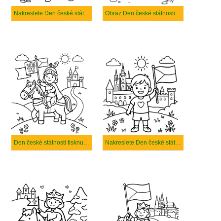
Nakreslete Den české státnosti
Obraz Den české státnosti zdarma
Den české státnosti tisknutelné pro děti
Nakreslete Den české státnosti k vytisknutí zdarma