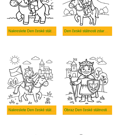
Nakreslete Den české státnosti snadný tisknutelné
Den české státnosti zdarma pro děti
Nakreslete Den české státnosti základní
Obraz Den české státnosti zdarma tisknutelné