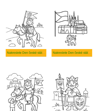
Nakreslete Den české státnosti zdarma základní tisknutelné
Nakreslete Den české státnosti zdarma pro děti