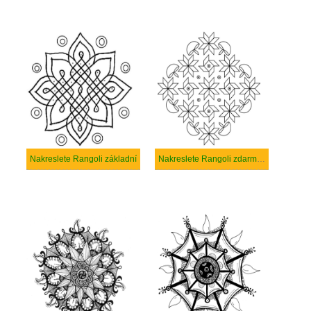
Nakreslete Rangoli základní
Nakreslete Rangoli zdarma pro děti