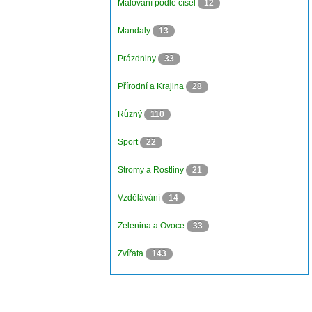
Malování podle čísel
12
Mandaly
13
Prázdniny
33
Přírodní a Krajina
28
Různý
110
Sport
22
Stromy a Rostliny
21
Vzdělávání
14
Zelenina a Ovoce
33
Zvířata
143