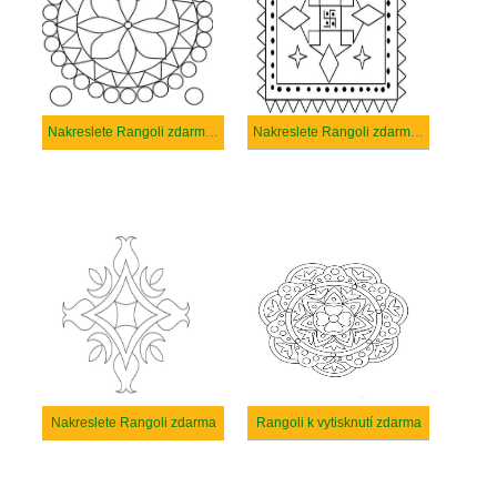
Nakreslete Rangoli zdarma základní tisknutelné
Nakreslete Rangoli zdarma základní
Nakreslete Rangoli zdarma
Rangoli k vytisknutí zdarma