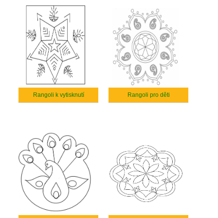
Rangoli k vytisknutí
Rangoli pro děti