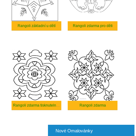
Rangoli základní u dětí
Rangoli zdarma pro děti
Rangoli zdarma tisknutelné pro děti
Rangoli zdarma
Nové Omalovánky