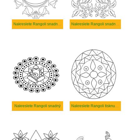
Nakreslete Rangoli snadný tisknutelné
Nakreslete Rangoli snadný u dětí
Nakreslete Rangoli snadný
Nakreslete Rangoli tisknutelné pro děti