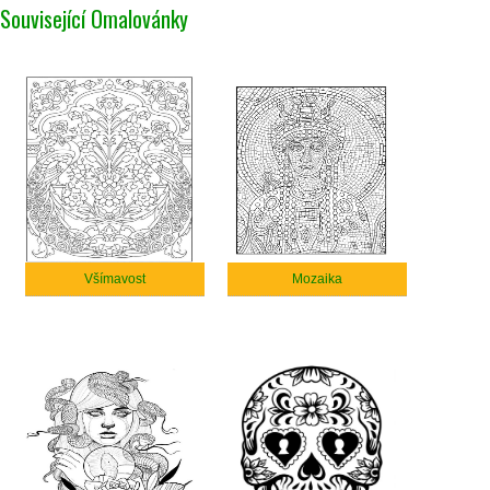
Související Omalovánky
Všímavost
Mozaika