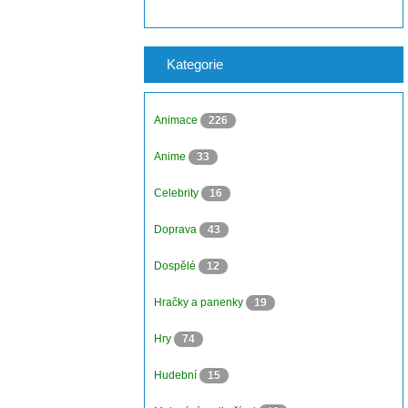
Kategorie
Animace
226
Anime
33
Celebrity
16
Doprava
43
Dospělé
12
Hračky a panenky
19
Hry
74
Hudební
15