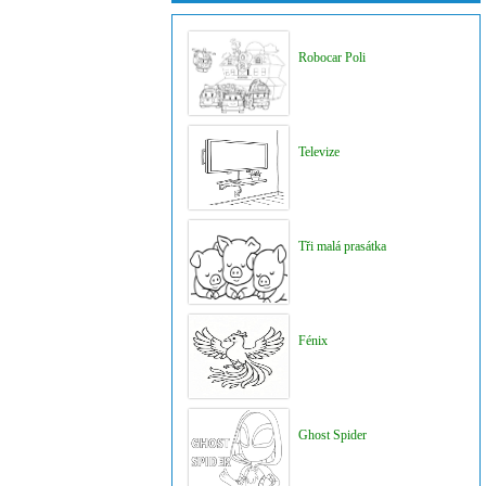
Robocar Poli
Televize
Tři malá prasátka
Fénix
Ghost Spider