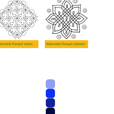
Nakreslete Rangoli zdarma pro děti
Nakreslete Rangoli základní