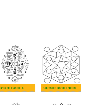
kreslete Rangoli 6
Nakreslete Rangoli zdarma snadný