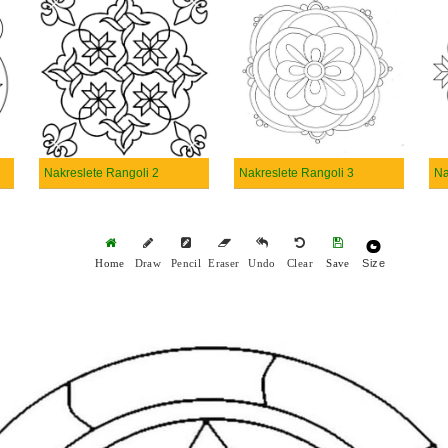
Nakreslete Rangoli 2
Nakreslete Rangoli 3
Size
Home
Draw
Pencil
Eraser
Undo
Clear
Save