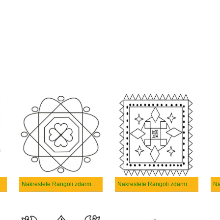
Nakreslete Rangoli zdarma snadný tisknutelné
Nakreslete Rangoli zdarma základní
Na