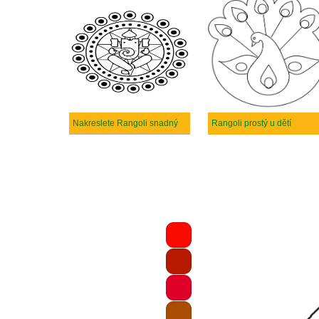
Nakreslete Rangoli snadný
Rangoli prostý u dětí