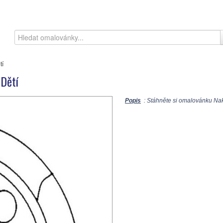
tí
 Dětí
Popis
: Stáhněte si omalovánku Nakr