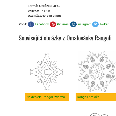
Formát Obrázku: JPG
Velikost: 73 KB
Rozměrech:
718 × 800
Podíl:
Facebook
Pinterest
Instagram
Twitter
Související obrázky z Omalovánky Rangoli
Nakreslete Rangoli zdarma
Rangoli pro děti