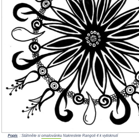
Popis
: Stáhněte si omalovánku Nakreslete Rangoli 4 k vytisknutí