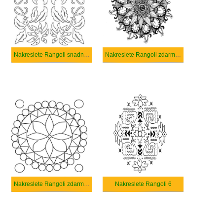
Nakreslete Rangoli snadný u dětí
Nakreslete Rangoli zdarma prostý tisknutelné
Nakreslete Rangoli zdarma základní tisknutelné
Nakreslete Rangoli 6