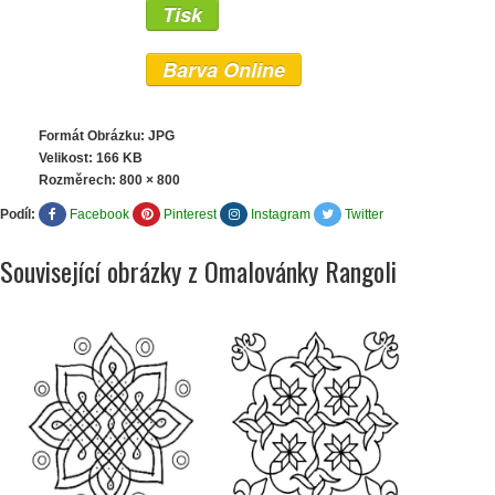
Tisk
Barva Online
Formát Obrázku: JPG
Velikost: 166 KB
Rozměrech:
800 × 800
Podíl:
Facebook
Pinterest
Instagram
Twitter
Související obrázky z Omalovánky Rangoli