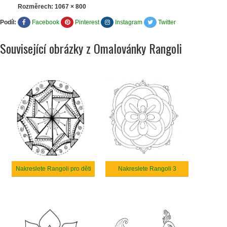
Rozměrech:
1067 × 800
Podíl:
Facebook
Pinterest
Instagram
Twitter
Související obrázky z Omalovánky Rangoli
Nakreslete Rangoli pro děti
Nakreslete Rangoli 3