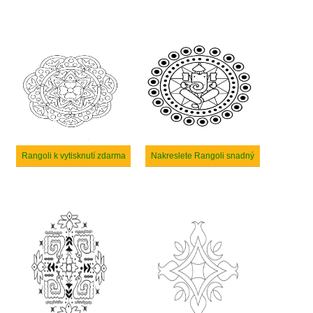
Rangoli k vytisknutí zdarma
Nakreslete Rangoli snadný