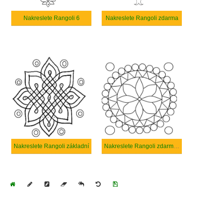
Nakreslete Rangoli 6
Nakreslete Rangoli zdarma
Nakreslete Rangoli základní
Nakreslete Rangoli zdarma základní tisknutelné
Home
Draw
Pencil
Eraser
Undo
Clear
Save