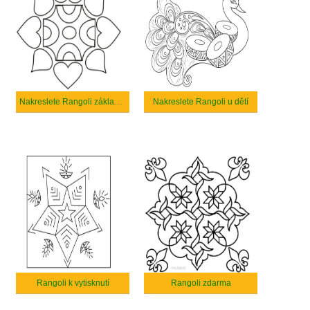
Nakreslete Rangoli základní tisknutelné
Nakreslete Rangoli u dětí
Rangoli k vytisknutí
Rangoli zdarma