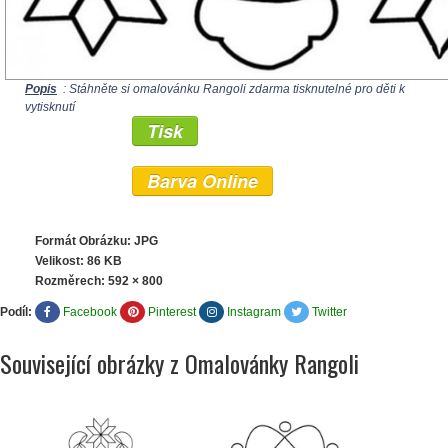
Popis
: Stáhněte si omalovánku Rangoli zdarma tisknutelné pro děti k
vytisknutí
Tisk
Barva Online
Formát Obrázku: JPG
Velikost: 86 KB
Rozměrech:
592 × 800
Podíl:
Facebook
Pinterest
Instagram
Twitter
Související obrázky z Omalovánky Rangoli