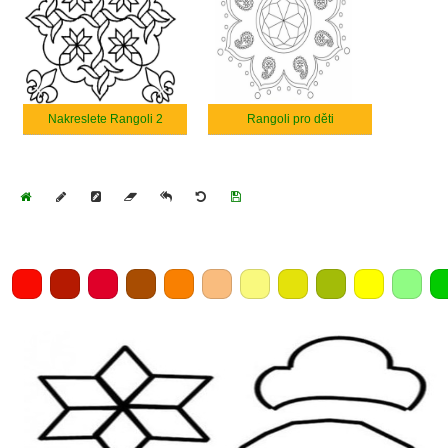
Nakreslete Rangoli 2
Rangoli pro děti
Home
Draw
Pencil
Eraser
Undo
Clear
Save