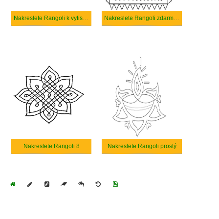
Nakreslete Rangoli k vytisknutí zdarma
Nakreslete Rangoli zdarma základní
Nakreslete Rangoli 8
Nakreslete Rangoli prostý
Home
Draw
Pencil
Eraser
Undo
Clear
Save