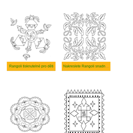
Rangoli tisknutelné pro děti
Nakreslete Rangoli snadný u dětí