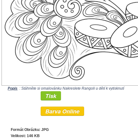
Popis
: Stáhněte si omalovánku Nakreslete Rangoli u dětí k vytisknutí
Tisk
Barva Online
Formát Obrázku: JPG
Velikost: 146 KB