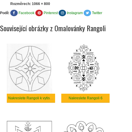
Rozměrech:
1066 × 800
Podíl:
Facebook
Pinterest
Instagram
Twitter
Související obrázky z Omalovánky Rangoli
Nakreslete Rangoli k vytisknutí
Nakreslete Rangoli 6