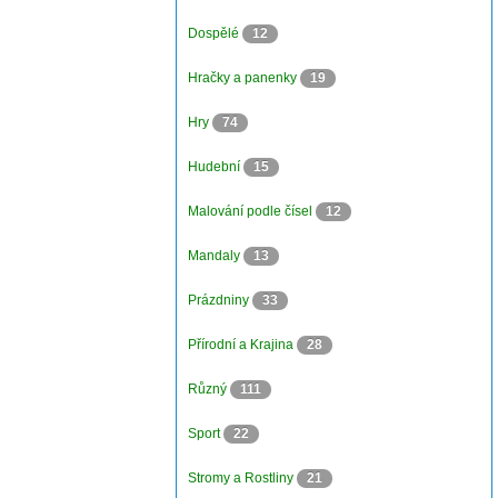
Dospělé
12
Hračky a panenky
19
Hry
74
Hudební
15
Malování podle čísel
12
Mandaly
13
Prázdniny
33
Přírodní a Krajina
28
Různý
111
Sport
22
Stromy a Rostliny
21