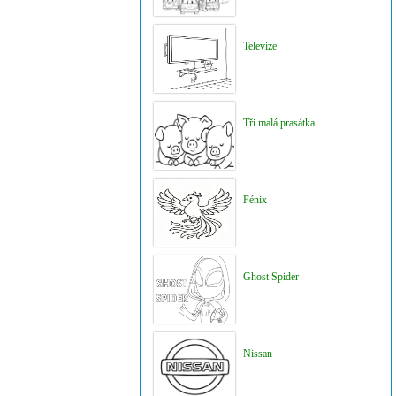
Televize
Tři malá prasátka
Fénix
Ghost Spider
Nissan