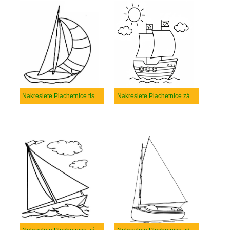
Nakreslete Plachetnice tisknutelné
Nakreslete Plachetnice základní tisknutelné