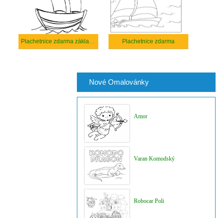
Plachetnice zdarma základní
Plachetnice zdarma
Nové Omalovánky
Amor
Varan Komodský
Robocar Poli