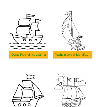
Obraz Plachetnice zdarma
Plachetnice k vytisknutí zdarma