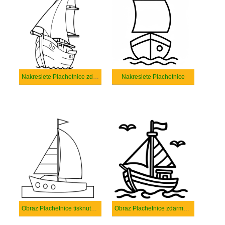
Nakreslete Plachetnice zdarma
Nakreslete Plachetnice
Obraz Plachetnice tisknutelné
Obraz Plachetnice zdarma tisknutelné