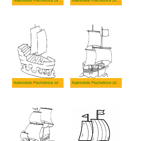
Nakreslete Plachetnice základní
Nakreslete Plachetnice zdarma pro děti
Nakreslete Plachetnice zdarma prostý tisknutelné
Nakreslete Plachetnice zdarma prostý