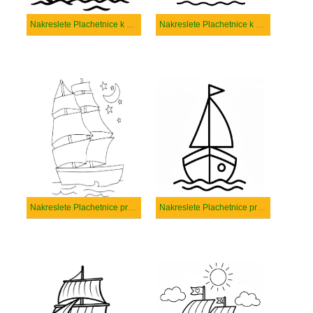
Nakreslete Plachetnice k vytisknutí zdarma
Nakreslete Plachetnice k vytisknutí
Nakreslete Plachetnice pro děti
Nakreslete Plachetnice prostý tisknutelné