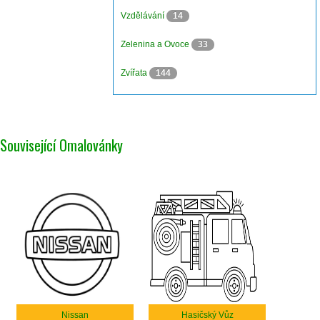
Vzdělávání
14
Zelenina a Ovoce
33
Zvířata
144
Související Omalovánky
Nissan
Hasičský Vůz