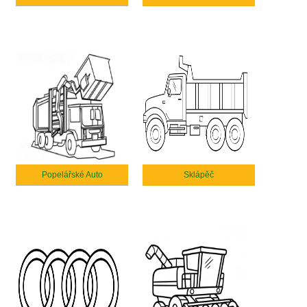
Popelářské Auto
Sklápěč