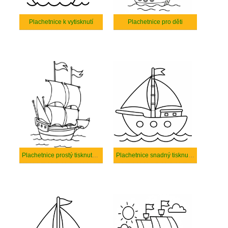
Plachetnice k vytisknutí
Plachetnice pro děti
Plachetnice prostý tisknutelné
Plachetnice snadný tisknutelné