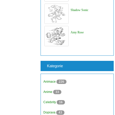
Shadow Sonic
Amy Rose
Kategorie
Animace
226
Anime
33
Celebrity
16
Doprava
43