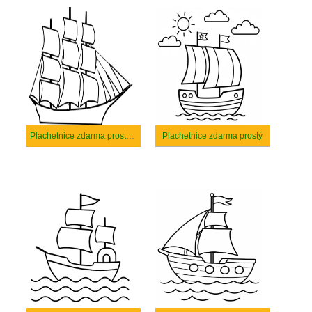
Plachetnice zdarma prostý tisknutelné
Plachetnice zdarma prostý