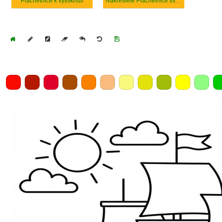
Plachetnice k vytisknutí
Nakreslete Plachetnice tisknutelné pro děti
Home
Draw
Pencil
Eraser
Undo
Clear
Save