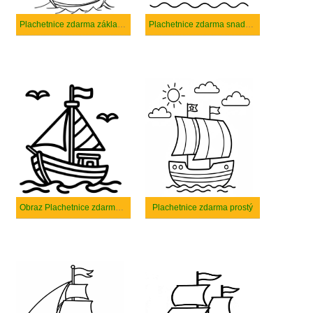
Plachetnice zdarma základní
Plachetnice zdarma snadný tisknutelné
Obraz Plachetnice zdarma tisknutelné
Plachetnice zdarma prostý