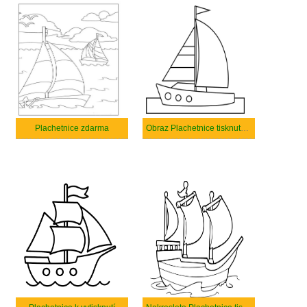
Plachetnice zdarma
Obraz Plachetnice tisknutelné