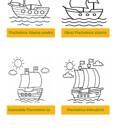
Plachetnice zdarma snadný
Obraz Plachetnice zdarma
Nakreslete Plachetnice základní tisknutelné
Plachetnice tisknutelné