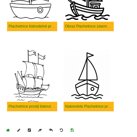
Plachetnice tisknutelné pro děti
Obraz Plachetnice zdarma tisknutelné
Plachetnice prostý tisknutelné
Nakreslete Plachetnice prostý tisknutelné
Home
Draw
Pencil
Eraser
Undo
Clear
Save