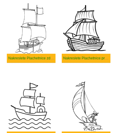
Nakreslete Plachetnice zdarma prostý
Nakreslete Plachetnice prostý