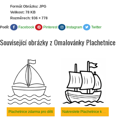
Formát Obrázku: JPG
Velikost: 78 KB
Rozměrech:
936 × 778
Podíl:
Facebook
Pinterest
Instagram
Twitter
Související obrázky z Omalovánky Plachetnice
Plachetnice zdarma pro děti
Nakreslete Plachetnice k vytisknutí zdarma