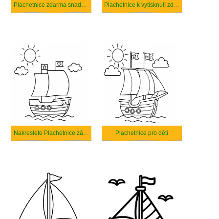
Plachetnice zdarma snadný tisknutelné
Plachetnice k vytisknutí zdarma
Nakreslete Plachetnice základní tisknutelné
Plachetnice pro děti