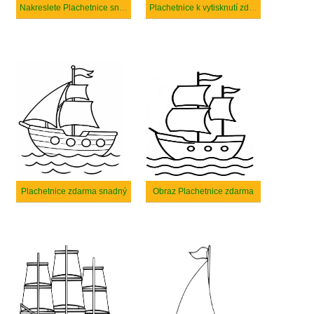
Nakreslete Plachetnice snadný tisknutelné
Plachetnice k vytisknutí zdarma
Plachetnice zdarma snadný
Obraz Plachetnice zdarma