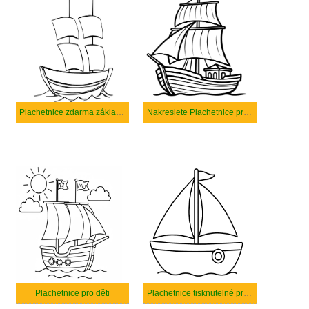
Plachetnice zdarma základní
Nakreslete Plachetnice prostý
Plachetnice pro děti
Plachetnice tisknutelné pro děti