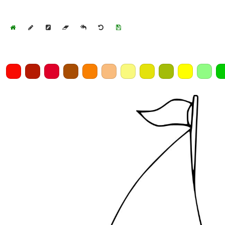
Home
Draw
Pencil
Eraser
Undo
Clear
Save