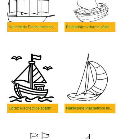
Nakreslete Plachetnice snadný
Plachetnice zdarma základní tisknutelné
Obraz Plachetnice zdarma tisknutelné
Nakreslete Plachetnice tisknutelné