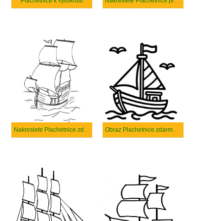
Plachetnice k vytisknutí
Nakreslete Plachetnice pro děti
Nakreslete Plachetnice zdarma snadný tisknutelné
Obraz Plachetnice zdarma tisknutelné