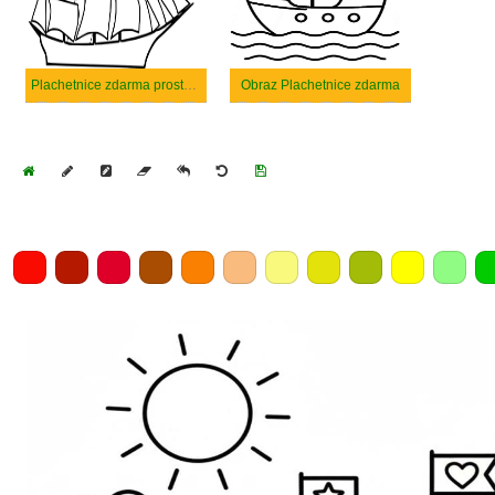
Plachetnice zdarma prostý tisknutelné
Obraz Plachetnice zdarma
Home
Draw
Pencil
Eraser
Undo
Clear
Save