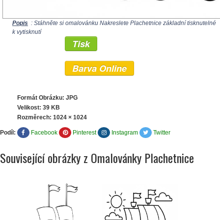
Popis
: Stáhněte si omalovánku Nakreslete Plachetnice základní tisknutelné
k vytisknutí
Tisk
Barva Online
Formát Obrázku: JPG
Velikost: 39 KB
Rozměrech:
1024 × 1024
Podíl:
Facebook
Pinterest
Instagram
Twitter
Související obrázky z Omalovánky Plachetnice