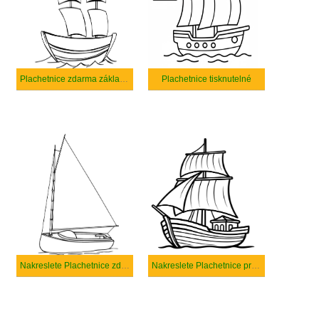
Plachetnice zdarma základní
Plachetnice tisknutelné
Nakreslete Plachetnice zdarma pro děti
Nakreslete Plachetnice prostý