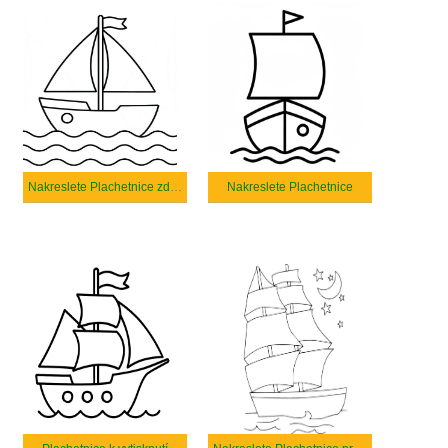
Nakreslete Plachetnice zdarma základní tisknutelné
Nakreslete Plachetnice