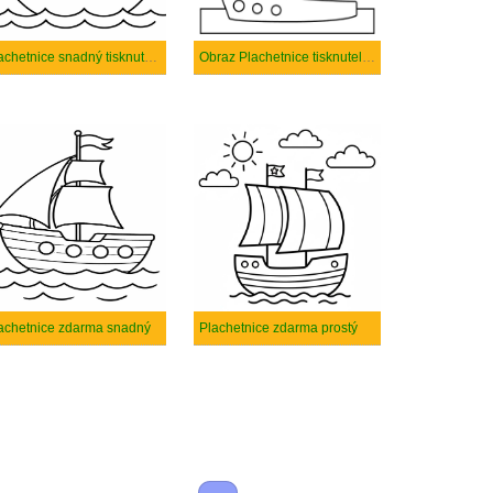
Plachetnice snadný tisknutelné
Obraz Plachetnice tisknutelné
achetnice zdarma snadný
Plachetnice zdarma prostý