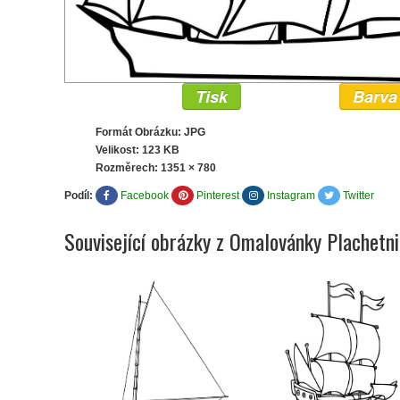
Tisk
Barva
Formát Obrázku: JPG
Velikost: 123 KB
Rozměrech:
1351 × 780
Podíl:
Facebook
Pinterest
Instagram
Twitter
Související obrázky z Omalovánky Plachetn