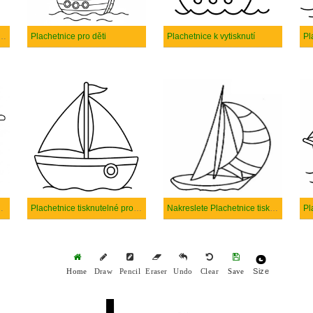
nice prostý tisknutelné
Plachetnice pro děti
Plachetnice k vytisknutí
ce k vytisknutí
Plachetnice tisknutelné pro děti
Nakreslete Plachetnice tisknutelné
Pl
Size
Home
Draw
Pencil
Eraser
Undo
Clear
Save