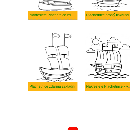
Nakreslete Plachetnice zdarma pro děti
Plachet
Plachetnice zdarma základní
Nakreslete Plachetni