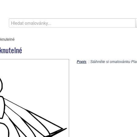
sknutelné
knutelné
Popis
: Stáhněte si omalovánku Plac