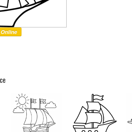
 Online
ice