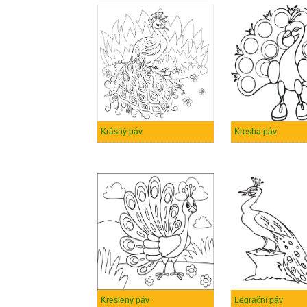
Krásný páv
Kresba páv
Kreslený páv
Legrační páv