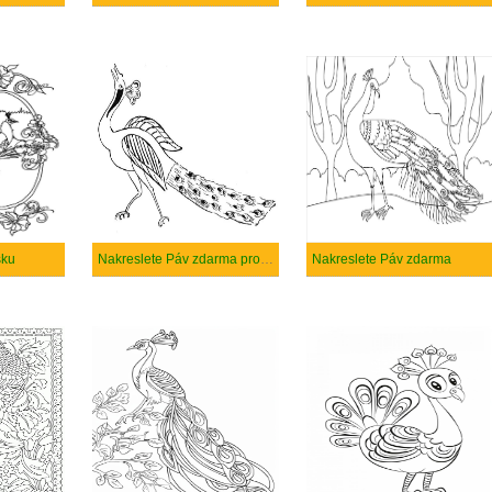
sku
Nakreslete Páv zdarma pro děti
Nakreslete Páv zdarma