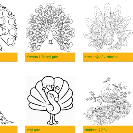
Kresba Úžasný páv
Kreslený páv zdarma
Milý páv
Nádherný Páv