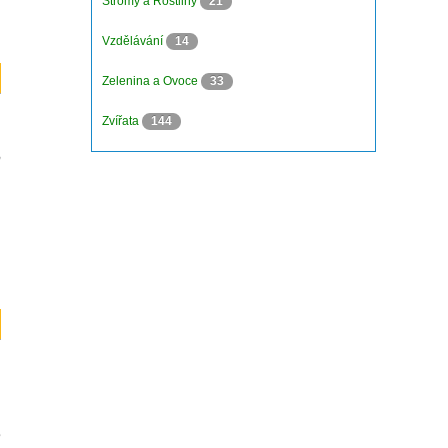
Stromy a Rostliny
21
Vzdělávání
14
Zelenina a Ovoce
33
Zvířata
144