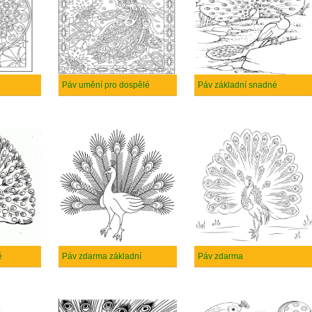
Páv umění pro dospělé
Páv základní snadné
ě
Páv zdarma základní
Páv zdarma