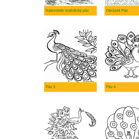
Nakreslete realistický páv
Obrázek Páv
Páv 3
Páv 4