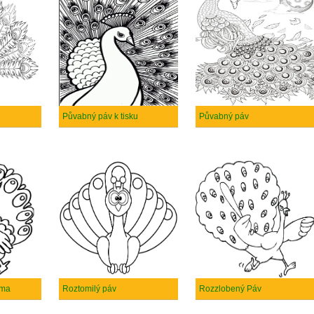
Půvabný páv k tisku
Půvabný páv
rma
Roztomilý páv
Rozzlobený Páv