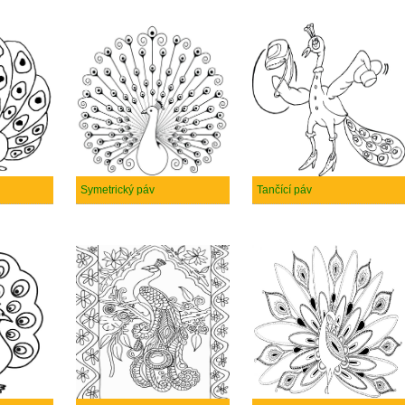
Symetrický páv
Tančící páv