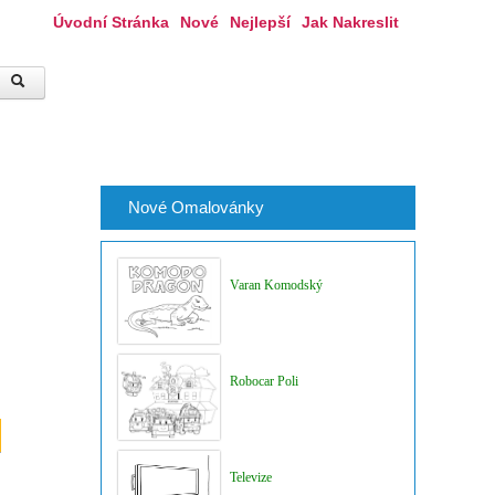
Úvodní Stránka
Nové
Nejlepší
Jak Nakreslit
Nové Omalovánky
Varan Komodský
Robocar Poli
Televize