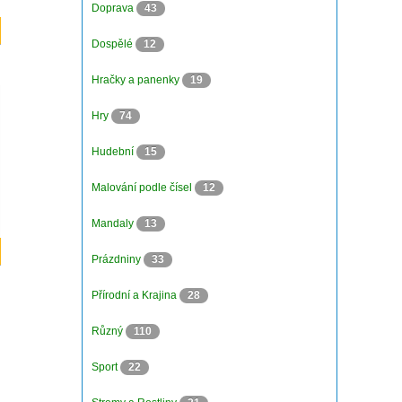
Doprava
43
Dospělé
12
Hračky a panenky
19
Hry
74
Hudební
15
Malování podle čísel
12
Mandaly
13
Prázdniny
33
Přírodní a Krajina
28
Různý
110
Sport
22