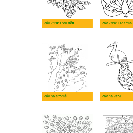
Páv k tisku pro děti
Páv k tisku zdarma
Páv na stromě
Páv na větvi