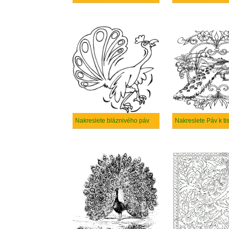
Nakreslete bláznivého páv
Nakreslete Páv k ti