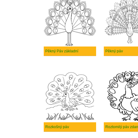
Pěkný Páv základní
Pěkný páv
Rozkošný páv
Roztomilý páv zda