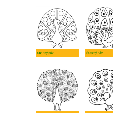
Snadný páv
Šťastný páv