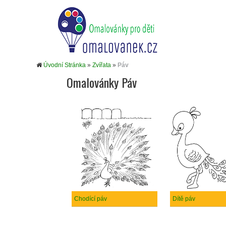
Úvodní Stránka
»
Zvířata
»
Páv
Omalovánky Páv
Chodící páv
Dítě páv