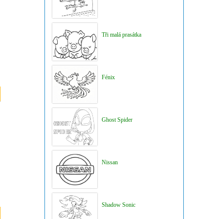
Tři malá prasátka
Fénix
Ghost Spider
Nissan
Shadow Sonic