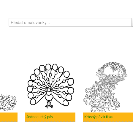
Jednoduchý páv
Krásný páv k tisku