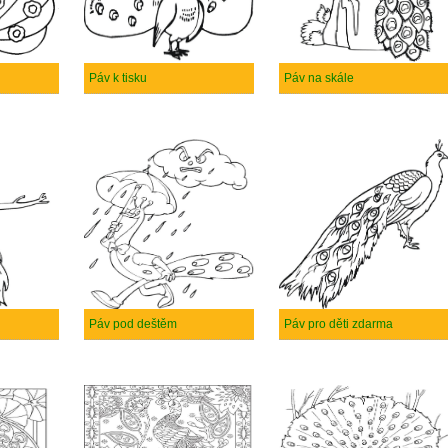
Páv k tisku
Páv na skále
Páv pod deštěm
Páv pro děti zdarma