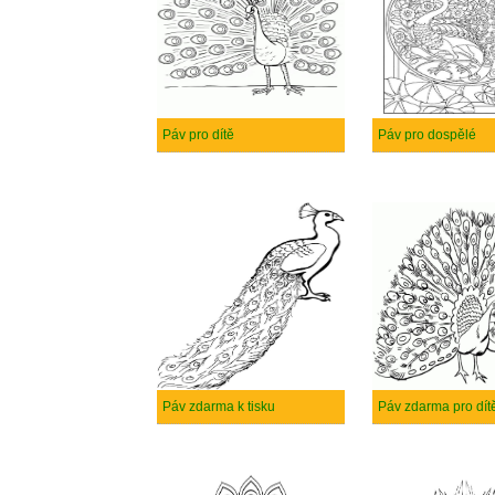
Páv pro dítě
Páv pro dospělé
Páv zdarma k tisku
Páv zdarma pro dít