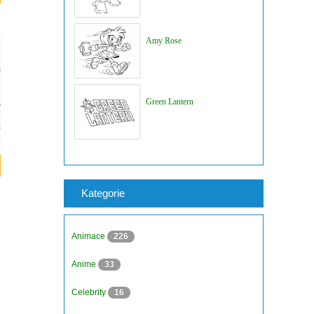
Amy Rose
Green Lantern
Kategorie
Animace
226
Anime
33
Celebrity
16