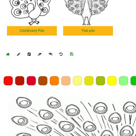
Usměvavý Páv
Tisk páv
Home
Draw
Pencil
Eraser
Undo
Clear
Save