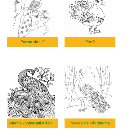
Páv na stromě
Páv 2
Zdarma k vytisknutí Krásný páv
Nakreslete Páv zdarma