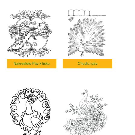
Nakreslete Páv k tisku
Chodící páv