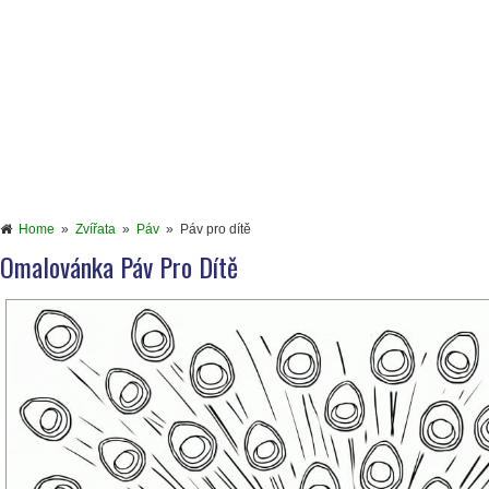
Home
»
Zvířata
»
Páv
»
Páv pro dítě
Omalovánka Páv Pro Dítě