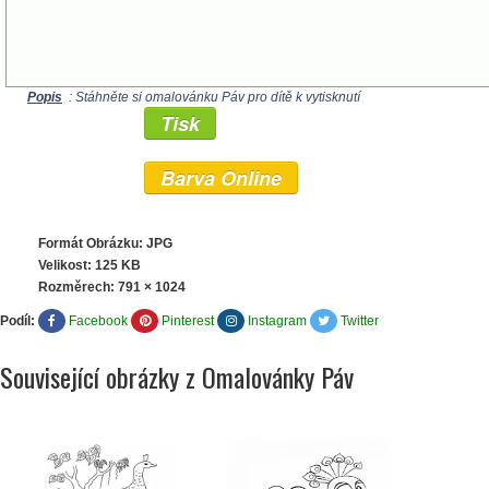
Popis
: Stáhněte si omalovánku Páv pro dítě k vytisknutí
Tisk
Barva Online
Formát Obrázku: JPG
Velikost: 125 KB
Rozměrech:
791 × 1024
Podíl:
Facebook
Pinterest
Instagram
Twitter
Související obrázky z Omalovánky Páv