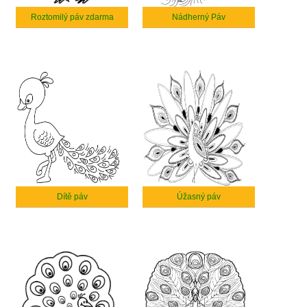
Roztomilý páv zdarma
Nádherný Páv
Dítě páv
Úžasný páv