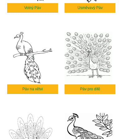
Volný Páv
Usměvavý Páv
Páv na větvi
Páv pro dítě