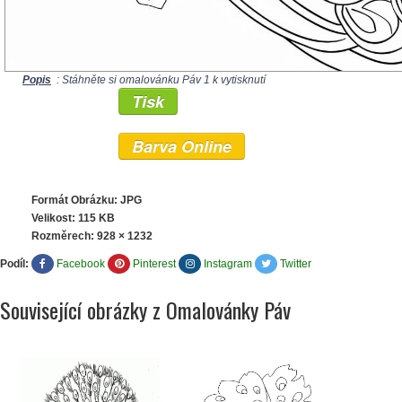
Popis
: Stáhněte si omalovánku Páv 1 k vytisknutí
Tisk
Barva Online
Formát Obrázku: JPG
Velikost: 115 KB
Rozměrech:
928 × 1232
Podíl:
Facebook
Pinterest
Instagram
Twitter
Související obrázky z Omalovánky Páv