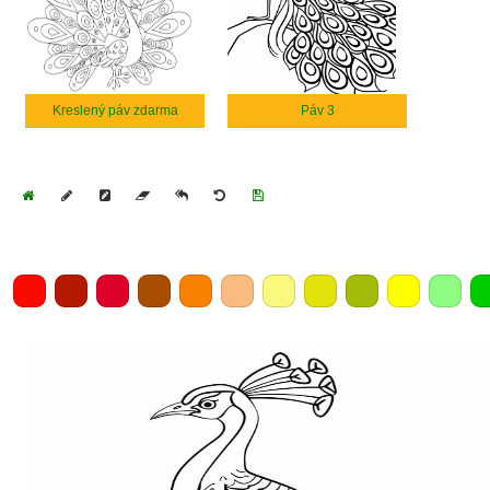
Kreslený páv zdarma
Páv 3
Home
Draw
Pencil
Eraser
Undo
Clear
Save