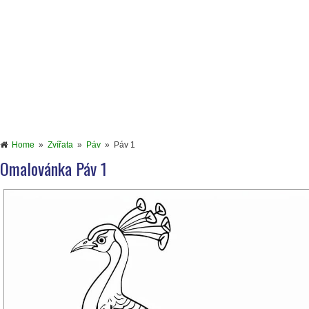
Home
»
Zvířata
»
Páv
»
Páv 1
Omalovánka Páv 1