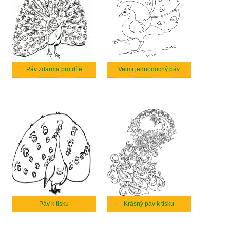
Páv zdarma pro dítě
Velmi jednoduchý páv
Páv k tisku
Krásný páv k tisku