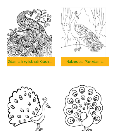
Zdarma k vytisknutí Krásný páv
Nakreslete Páv zdarma